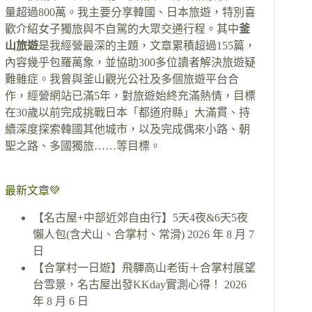
量超過800萬。我主要分享韓國、日本旅遊，特別喜
歡介紹女子獨旅與不自駕的大眾交通行程。其中
釜
山旅遊
是我經營最深的主題，文章累積超過155篇，
內容幾乎包羅萬象，並協助300多位讀者解決旅遊疑
難雜症。我曾與釜山觀光公社及多個旅遊平台合
作，經營網站已滿5年，對旅遊始終充滿熱情，目標
在30歲以前完成挑戰日本「都道府縣」大滿貫、持
續深度探索韓國其他城市，以及完成偶來小路、朝
聖之路、多國獨旅……等目標。
最新文章💚
【名古屋+中部近郊自由行】5天4夜&6天5夜
懶人包(含犬山、合掌村、常滑)
2026 年 8 月 7
日
【合掌村一日遊】飛驒高山老街＋合掌村展望
台雪景，名古屋出發KKday實測心得！
2026
年 8 月 6 日