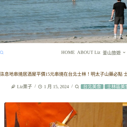
HOME
ABOUT Liz
釜山旅遊
柒息地串燒居酒屋平價15元串燒在台北士林！明太子山藥必點 
Liz栗子
1 月 15, 2024
台北美食
士林區美