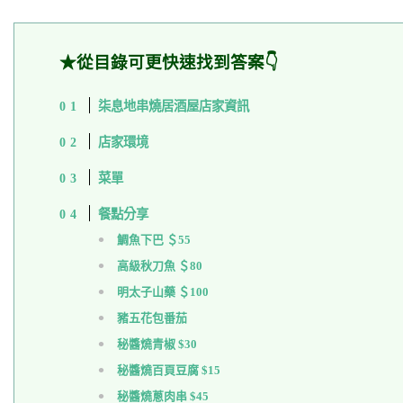
★從目錄可更快速找到答案👇
柒息地串燒居酒屋店家資訊
店家環境
菜單
餐點分享
鯛魚下巴 ＄55
高級秋刀魚 ＄80
明太子山藥 ＄100
豬五花包番茄
秘醬燒青椒 $30
秘醬燒百頁豆腐 $15
秘醬燒蔥肉串 $45