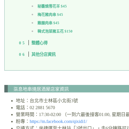
秘醬燒雪花羊 $45
梅花豬肉串 $45
雞腿肉串 $45
韓式泡菜豬五花 $150
整體心得
其他分店資訊
柒息地串燒居酒屋店家資訊
地址：台北市士林區小北街3號
電話：02 2881 5670
營業時間：17:30-02:00 （一到六最後接客01:00, 星期日
粉專：
https://m.facebook.com/qixidi1/
交通方式：坐捷運至士林站「2號出口」，走6分鐘路可