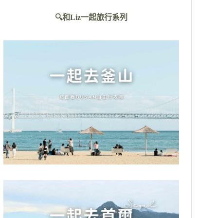
不
🔍和Liz一起旅行系列
到
符
合
條
件
的
結
果