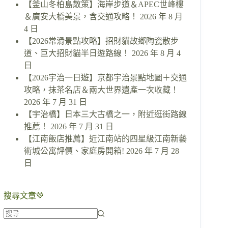
【釜山冬柏島散策】海岸步道＆APEC世峰樓
＆廣安大橋美景，含交通攻略！
2026 年 8 月
4 日
【2026常滑景點攻略】招財貓故鄉陶瓷散步
道、巨大招財貓半日遊路線！
2026 年 8 月 4
日
【2026宇治一日遊】京都宇治景點地圖＋交通
攻略，抹茶名店＆兩大世界遺產一次收藏！
2026 年 7 月 31 日
【宇治橋】日本三大古橋之一，附近逛街路線
推薦！
2026 年 7 月 31 日
【江南飯店推薦】近江南站的四星級江南新藝
術城公寓評價、家庭房開箱!
2026 年 7 月 28
日
搜尋文章💚
找