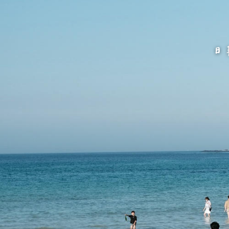
跳
至
主
要
內
容