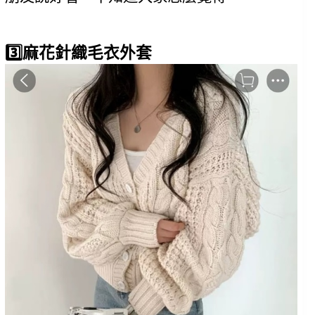
3️⃣麻花針織毛衣外套