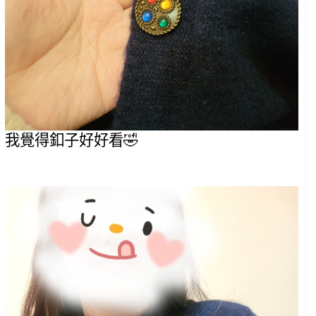
我覺得釦子好好看🤣