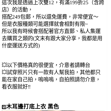
這次我是透過上次雙12，有滿199折25（含跨
店）的活動，
搭配249包郵，所以還免運費，非常便宜～
但是衣服種類可能選擇就會相對有限~
所以我有時候會搭配著官方直郵、私人集運
去購買之類的(文末有跟大家分享，我都是用
什麼運送方式的)
💥以下價格真的很便宜，介意者請轉台
💥試穿照片只有一款有人幫我拍，其他都只
能在家自己拍，嗚嗚嗚，自拍照請勿介意，
看衣服就好‼️
木耳邊打底上衣 黑色
1️⃣