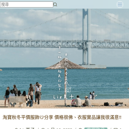
跳
至
主
要
內
容
淘寶秋冬平價服飾👕分享 價格很佛、衣服實品讓我很滿意‼️