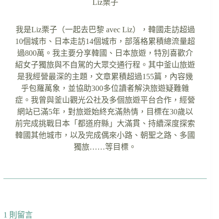
Liz栗子
我是Liz栗子（一起去巴黎 avec Liz），韓國走訪超過
10個城市、日本走訪14個城市，部落格累積總流量超
過800萬。我主要分享韓國、日本旅遊，特別喜歡介
紹女子獨旅與不自駕的大眾交通行程。其中釜山旅遊
是我經營最深的主題，文章累積超過155篇，內容幾
乎包羅萬象，並協助300多位讀者解決旅遊疑難雜
症。我曾與釜山觀光公社及多個旅遊平台合作，經營
網站已滿5年，對旅遊始終充滿熱情，目標在30歲以
前完成挑戰日本「都道府縣」大滿貫、持續深度探索
韓國其他城市，以及完成偶來小路、朝聖之路、多國
獨旅……等目標。
1 則留言