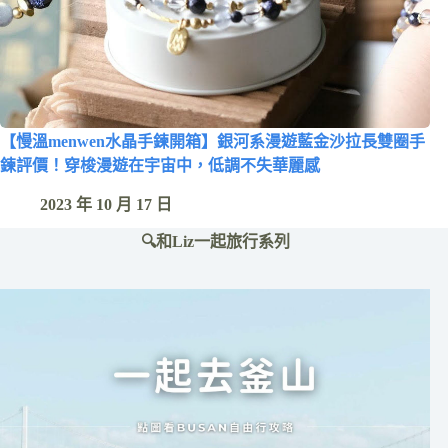
【慢溫menwen水晶手鍊開箱】銀河系漫遊藍金沙拉長雙圈手
鍊評價！穿梭漫遊在宇宙中，低調不失華麗感
2023 年 10 月 17 日
🔍和Liz一起旅行系列