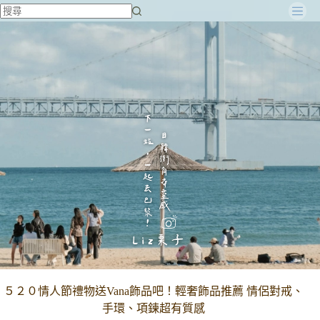
跳
至
主
要
內
容
５２０情人節禮物送Vana飾品吧！輕奢飾品推薦 情侶對戒、
手環、項鍊超有質感