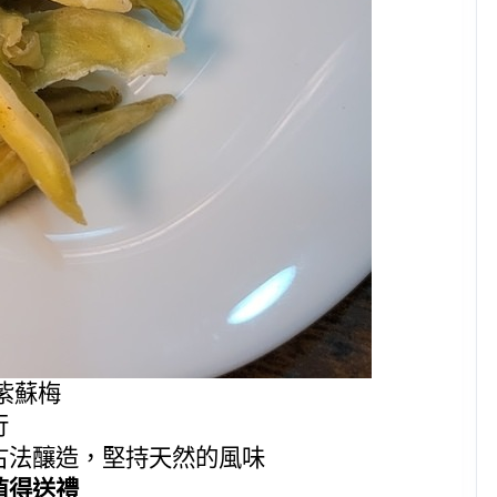
紫蘇梅
行
古法釀造，堅持天然的風味
值得送禮