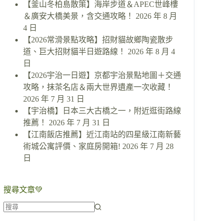
【釜山冬柏島散策】海岸步道＆APEC世峰樓
＆廣安大橋美景，含交通攻略！
2026 年 8 月
4 日
【2026常滑景點攻略】招財貓故鄉陶瓷散步
道、巨大招財貓半日遊路線！
2026 年 8 月 4
日
【2026宇治一日遊】京都宇治景點地圖＋交通
攻略，抹茶名店＆兩大世界遺產一次收藏！
2026 年 7 月 31 日
【宇治橋】日本三大古橋之一，附近逛街路線
推薦！
2026 年 7 月 31 日
【江南飯店推薦】近江南站的四星級江南新藝
術城公寓評價、家庭房開箱!
2026 年 7 月 28
日
搜尋文章💚
找