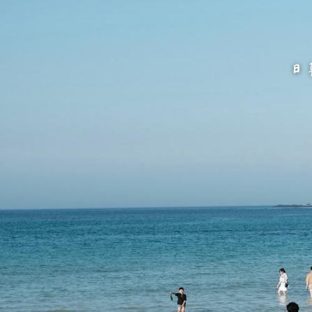
跳
至
主
要
內
容