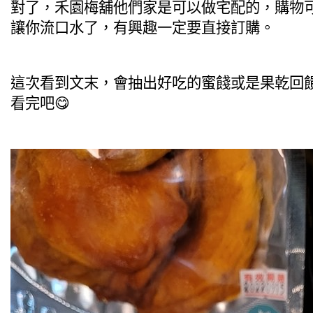
對了，禾園梅舖他們家是可以做宅配的，購物可
讓你流口水了，有興趣一定要直接訂購。
這次看到文末，會抽出好吃的蜜餞或是果乾回
看完吧😋