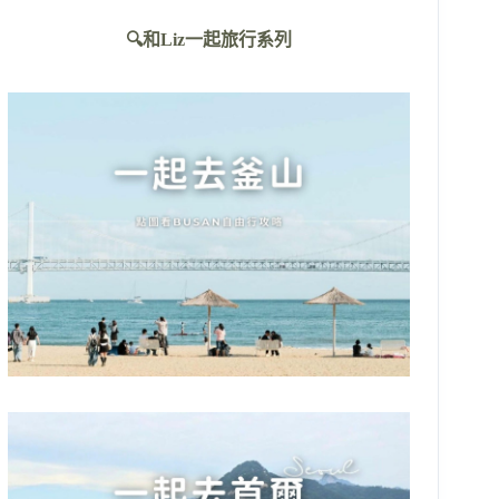
不
🔍和Liz一起旅行系列
到
符
合
條
件
的
結
果