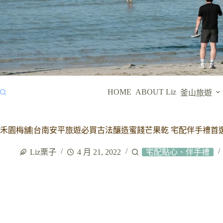
HOME
ABOUT Liz
釜山旅遊
禾園梅舖|台南安平旅遊必買古法釀造蜜餞芒果乾 宅配伴手禮首
Liz栗子
4 月 21, 2022
宅配點心、伴手禮