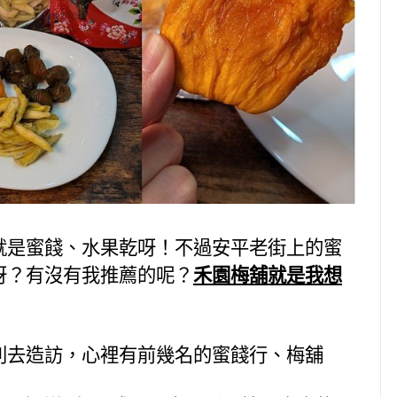
就是蜜餞、水果乾呀！不過安平老街上的蜜
呀？有沒有我推薦的呢？
禾園梅舖就是我想
別去造訪，心裡有前幾名的蜜餞行、梅舖