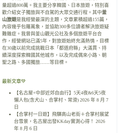
量超過800萬。我主要分享韓國、日本旅遊，特別喜
歡介紹女子獨旅與不自駕的大眾交通行程。其中
釜
山旅遊
是我經營最深的主題，文章累積超過155篇，
內容幾乎包羅萬象，並協助300多位讀者解決旅遊疑
難雜症。我曾與釜山觀光公社及多個旅遊平台合
作，經營網站已滿5年，對旅遊始終充滿熱情，目標
在30歲以前完成挑戰日本「都道府縣」大滿貫、持
續深度探索韓國其他城市，以及完成偶來小路、朝
聖之路、多國獨旅……等目標。
最新文章💚
【名古屋+中部近郊自由行】5天4夜&6天5夜
懶人包(含犬山、合掌村、常滑)
2026 年 8 月 7
日
【合掌村一日遊】飛驒高山老街＋合掌村展望
台雪景，名古屋出發KKday實測心得！
2026
年 8 月 6 日