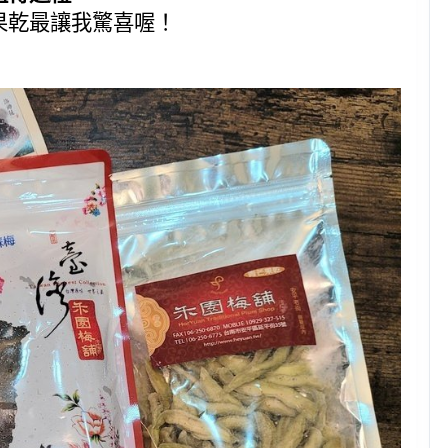
果乾最讓我驚喜喔！