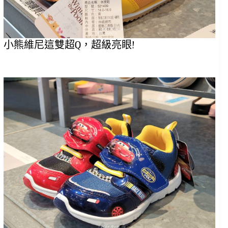
小熊維尼這雙超Q，超級亮眼!