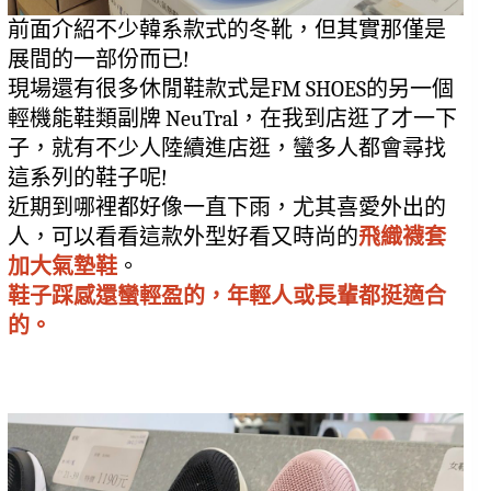
前面介紹不少韓系款式的冬靴，但其實那僅是
展間的一部份而已!
現場還有很多休閒鞋款式是FM SHOES的另一個
輕機能鞋類副牌 NeuTral，在我到店逛了才一下
子，就有不少人陸續進店逛，蠻多人都會尋找
這系列的鞋子呢!
近期到哪裡都好像一直下雨，尤其喜愛外出的
人，可以看看這款外型好看又時尚的
飛織襪套
加大氣墊鞋
。
鞋子踩感還蠻輕盈的，年輕人或長輩都挺適合
的。