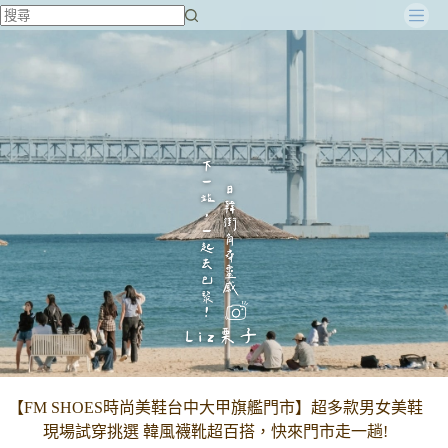
跳
至
主
要
內
容
【FM SHOES時尚美鞋台中大甲旗艦門市】超多款男女美鞋
現場試穿挑選 韓風襪靴超百搭，快來門市走一趟!