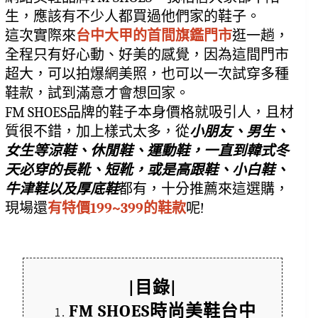
生，應該有不少人都買過他們家的鞋子。
這次實際來
台中大甲的首間旗鑑門市
逛一趟，
全程只有好心動、好美的感覺，因為這間門市
超大，可以拍爆網美照，也可以一次試穿多種
鞋款，試到滿意才會想回家。
FM SHOES品牌的鞋子本身價格就吸引人，且材
質很不錯，加上樣式太多，從
小朋友、男生、
女生等涼鞋、休閒鞋、運動鞋，一直到韓式冬
天必穿的長靴、短靴，或是高跟鞋、小白鞋、
牛津鞋以及厚底鞋
都有，十分推薦來這選購，
現場還
有特價199~399的鞋款
呢!
|目錄|
FM SHOES時尚美鞋台中