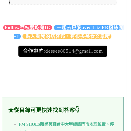
Follow荔枝愛吃鬼IG
一起去巴黎avec Liz FB粉絲團
+1
點入看我的痞客邦，有很多美食文章唷
合作邀約:
desses80514@gmail.com
★從目錄可更快速找到答案👇
FM SHOES時尚美鞋台中大甲旗艦門市地理位置、停