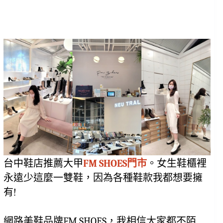
台中鞋店推薦大甲
FM SHOES門市
。女生鞋櫃裡
永遠少這麼一雙鞋，因為各種鞋款我都想要擁
有!
網路美鞋品牌
FM SHOES，我相信大家都不陌