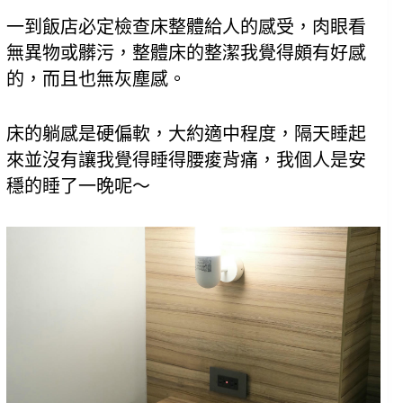
一到飯店必定檢查床整體給人的感受，肉眼看
無異物或髒污，整體床的整潔我覺得頗有好感
的，而且也無灰塵感。
床的躺感是硬偏軟，大約適中程度，隔天睡起
來並沒有讓我覺得睡得腰痠背痛，我個人是安
穩的睡了一晚呢～