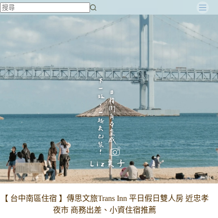
跳
至
主
要
內
容
【 台中南區住宿 】傳思文旅Trans Inn 平日假日雙人房 近忠孝
夜市 商務出差、小資住宿推薦