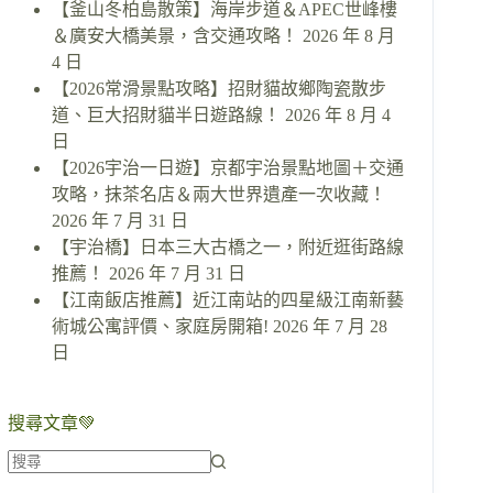
【釜山冬柏島散策】海岸步道＆APEC世峰樓
＆廣安大橋美景，含交通攻略！
2026 年 8 月
4 日
【2026常滑景點攻略】招財貓故鄉陶瓷散步
道、巨大招財貓半日遊路線！
2026 年 8 月 4
日
【2026宇治一日遊】京都宇治景點地圖＋交通
攻略，抹茶名店＆兩大世界遺產一次收藏！
2026 年 7 月 31 日
【宇治橋】日本三大古橋之一，附近逛街路線
推薦！
2026 年 7 月 31 日
【江南飯店推薦】近江南站的四星級江南新藝
術城公寓評價、家庭房開箱!
2026 年 7 月 28
日
搜尋文章💚
找