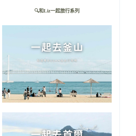
不
🔍和Liz一起旅行系列
到
符
合
條
件
的
結
果