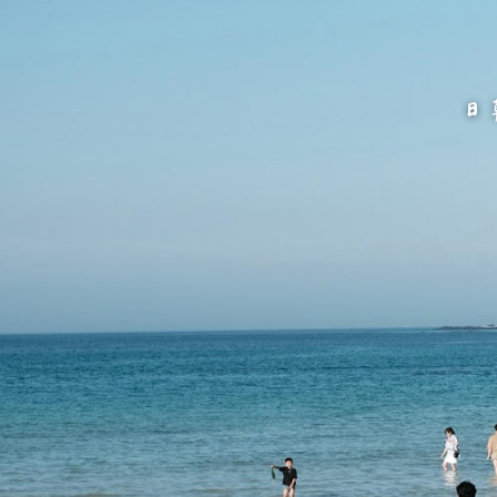
跳
至
主
要
內
容