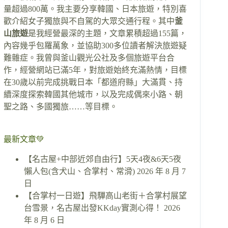
量超過800萬。我主要分享韓國、日本旅遊，特別喜
歡介紹女子獨旅與不自駕的大眾交通行程。其中
釜
山旅遊
是我經營最深的主題，文章累積超過155篇，
內容幾乎包羅萬象，並協助300多位讀者解決旅遊疑
難雜症。我曾與釜山觀光公社及多個旅遊平台合
作，經營網站已滿5年，對旅遊始終充滿熱情，目標
在30歲以前完成挑戰日本「都道府縣」大滿貫、持
續深度探索韓國其他城市，以及完成偶來小路、朝
聖之路、多國獨旅……等目標。
最新文章💚
【名古屋+中部近郊自由行】5天4夜&6天5夜
懶人包(含犬山、合掌村、常滑)
2026 年 8 月 7
日
【合掌村一日遊】飛驒高山老街＋合掌村展望
台雪景，名古屋出發KKday實測心得！
2026
年 8 月 6 日