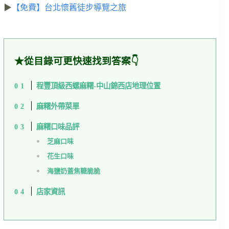
▶
【免費】台北懷舊徒步導覽之旅
★從目錄可更快速找到答案👇
程豐頂級西螺麻糬-中山錦西店地理位置
麻糬外帶菜單
麻糬口味品評
芝麻口味
花生口味
海鹽奶蓋焦糖脆脆
店家資訊