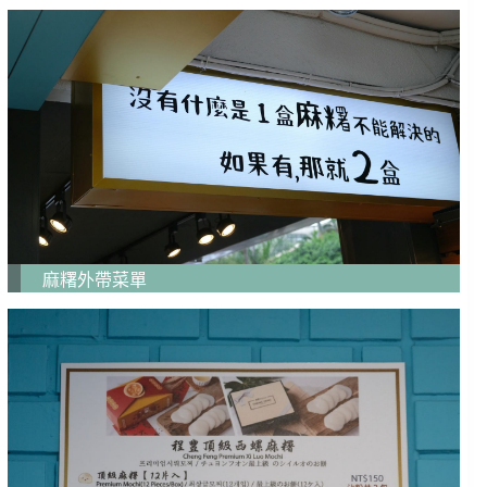
麻糬外帶菜單