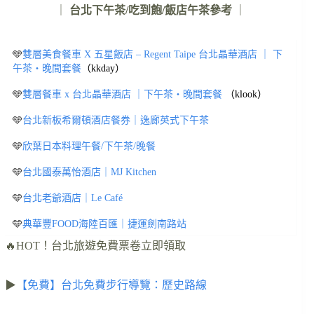
｜
台北下午茶/吃到飽/飯店午茶參考
｜
🩵
雙層美食餐車 X 五星飯店 – Regent Taipe 台北晶華酒店 ｜ 下
午茶・晚間套餐
（kkday）
🩵
雙層餐車 x 台北晶華酒店 ｜下午茶・晚間套餐
（klook）
🩵
台北新板希爾頓酒店餐券｜逸廊英式下午茶
🩵
欣葉日本料理午餐/下午茶/晚餐
🩵
台北國泰萬怡酒店｜MJ Kitchen
🩵
台北老爺酒店｜Le Café
🩵
典華豐FOOD海陸百匯｜捷運劍南路站
🔥HOT！台北旅遊免費票卷立即領取
▶
【免費】台北免費步行導覽：歷史路線