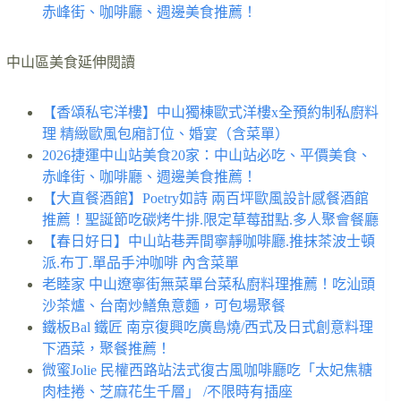
赤峰街、咖啡廳、週邊美食推薦！
中山區美食延伸閱讀
【香頌私宅洋樓】中山獨棟歐式洋樓x全預約制私廚料
理 精緻歐風包廂訂位、婚宴（含菜單）
2026捷運中山站美食20家：中山站必吃、平價美食、
赤峰街、咖啡廳、週邊美食推薦！
【大直餐酒館】Poetry如詩 兩百坪歐風設計感餐酒館
推薦！聖誕節吃碳烤牛排.限定草莓甜點.多人聚會餐廳
【春日好日】中山站巷弄間寧靜咖啡廳.推抹茶波士頓
派.布丁.單品手沖咖啡 內含菜單
老睦家 中山遼寧街無菜單台菜私廚料理推薦！吃汕頭
沙茶爐、台南炒鱔魚意麵，可包場聚餐
鐵板Bal 鐵匠 南京復興吃廣島燒/西式及日式創意料理
下酒菜，聚餐推薦！
微蜜Jolie 民權西路站法式復古風咖啡廳吃「太妃焦糖
肉桂捲、芝麻花生千層」 /不限時有插座