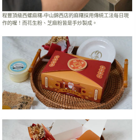
程豐頂級西螺麻糬-中山錦西店的麻糬採用傳統工法每日現
作的喔！而花生粉、芝麻粉皆是手炒製成。