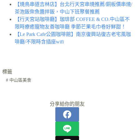
【燒鳥串道吉林店】台北行天宮串燒推薦/銅板價串燒/
茶泡飯柴魚醬拌飯，中山下班聚餐推薦
【行天宮站咖啡廳】珈琲部 COFFEE & CO.中山區不
限時療癒寵物友善咖啡廳 季節芒果毛巾卷好鮮甜！
【Le Park Cafe公園咖啡館】南京復興站復古老宅風咖
啡廳/不限時含插座wifi
標籤
#
中山區美食
分享給你的朋友