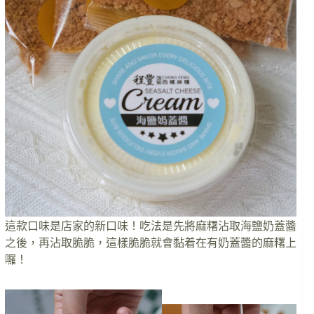
這款口味是店家的新口味！吃法是先將麻糬沾取海鹽奶蓋醬
之後，再沾取脆脆，這樣脆脆就會黏着在有奶蓋醬的麻糬上
囉！