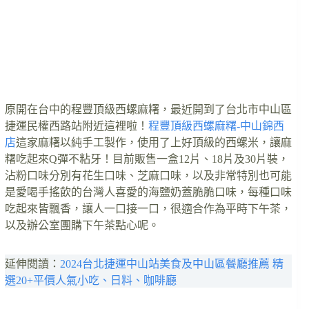
原開在台中的程豐頂級西螺麻糬，最近開到了台北市中山區
捷運民權西路站附近這裡啦！
程豐頂級西螺麻糬-中山錦西
店
這家麻糬以純手工製作，使用了上好頂級的西螺米，讓麻
糬吃起來Q彈不粘牙！目前販售一盒12片、18片及30片裝，
沾粉口味分別有花生口味、芝麻口味，以及非常特別也可能
是愛喝手搖飲的台灣人喜愛的海鹽奶蓋脆脆口味，每種口味
吃起來皆飄香，讓人一口接一口，很適合作為平時下午茶，
以及辦公室團購下午茶點心呢。
延伸閱讀：
2024台北捷運中山站美食及中山區餐廳推薦 精
選20+平價人氣小吃、日料、咖啡廳