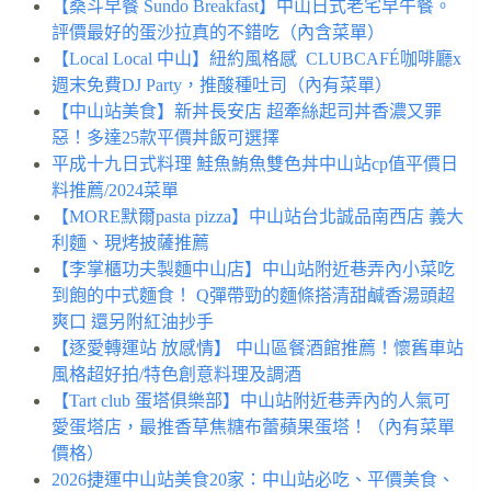
【桑斗早餐 Sundo Breakfast】中山日式老宅早午餐。
評價最好的蛋沙拉真的不錯吃（內含菜單）
【Local Local 中山】紐約風格感 CLUBCAFÉ咖啡廳x
週末免費DJ Party，推酸種吐司（內有菜單）
【中山站美食】新丼長安店 超牽絲起司丼香濃又罪
惡！多達25款平價丼飯可選擇
平成十九日式料理 鮭魚鮪魚雙色丼中山站cp值平價日
料推薦/2024菜單
【MORE默爾pasta pizza】中山站台北誠品南西店 義大
利麵、現烤披薩推薦
【李掌櫃功夫製麵中山店】中山站附近巷弄內小菜吃
到飽的中式麵食！ Q彈帶勁的麵條搭清甜鹹香湯頭超
爽口 還另附紅油抄手
【逐愛轉運站 放感情】 中山區餐酒館推薦！懷舊車站
風格超好拍/特色創意料理及調酒
【Tart club 蛋塔俱樂部】中山站附近巷弄內的人氣可
愛蛋塔店，最推香草焦糖布蕾蘋果蛋塔！（內有菜單
價格）
2026捷運中山站美食20家：中山站必吃、平價美食、