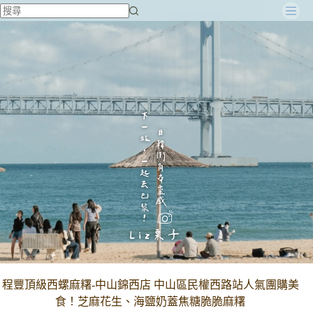
跳
至
主
要
內
容
程豐頂級西螺麻糬-中山錦西店 中山區民權西路站人氣團購美
食！芝麻花生、海鹽奶蓋焦糖脆脆麻糬