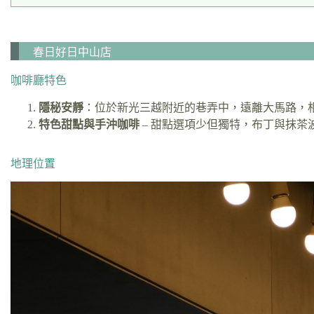
春日好日中山店
咖啡廳特色
隱秘安靜
：位於新光三越附近的巷弄中，遠離大馬路，
特色甜點與手沖咖啡
– 甜點選項少但獨特，布丁與抹茶
地理位置