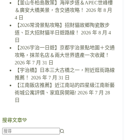
【釜山冬柏島散策】海岸步道＆APEC世峰樓
＆廣安大橋美景，含交通攻略！
2026 年 8 月
4 日
【2026常滑景點攻略】招財貓故鄉陶瓷散步
道、巨大招財貓半日遊路線！
2026 年 8 月 4
日
【2026宇治一日遊】京都宇治景點地圖＋交通
攻略，抹茶名店＆兩大世界遺產一次收藏！
2026 年 7 月 31 日
【宇治橋】日本三大古橋之一，附近逛街路線
推薦！
2026 年 7 月 31 日
【江南飯店推薦】近江南站的四星級江南新藝
術城公寓評價、家庭房開箱!
2026 年 7 月 28
日
搜尋文章💚
找