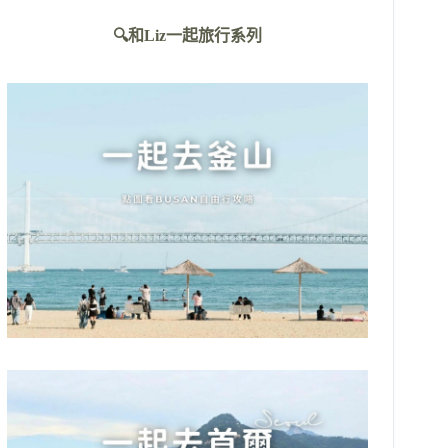
不
🔍和Liz一起旅行系列
到
符
合
條
件
的
結
果