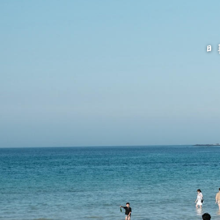
跳
至
主
要
內
容