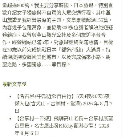
量超過800萬。我主要分享韓國、日本旅遊，特別喜
歡介紹女子獨旅與不自駕的大眾交通行程。其中
釜
山旅遊
是我經營最深的主題，文章累積超過155篇，
內容幾乎包羅萬象，並協助300多位讀者解決旅遊疑
難雜症。我曾與釜山觀光公社及多個旅遊平台合
作，經營網站已滿5年，對旅遊始終充滿熱情，目標
在30歲以前完成挑戰日本「都道府縣」大滿貫、持
續深度探索韓國其他城市，以及完成偶來小路、朝
聖之路、多國獨旅……等目標。
最新文章💚
【名古屋+中部近郊自由行】5天4夜&6天5夜
懶人包(含犬山、合掌村、常滑)
2026 年 8 月 7
日
【合掌村一日遊】飛驒高山老街＋合掌村展望
台雪景，名古屋出發KKday實測心得！
2026
年 8 月 6 日