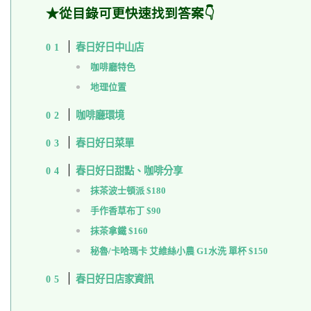
★從目錄可更快速找到答案👇
春日好日中山店
咖啡廳特色
地理位置
咖啡廳環境
春日好日菜單
春日好日甜點、咖啡分享
抹茶波士頓派 $180
手作香草布丁 $90
抹茶拿鐵 $160
秘魯/卡哈瑪卡 艾維絲小農 G1水洗 單杯 $150
春日好日店家資訊