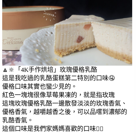
🔼🔆「4K手作烘培」玫瑰優格乳酪
這是我吃過的乳酪蛋糕第二特別的口味🤤
優格口味其實也蠻少見的。
紅色一塊塊很像草莓果凍的，就是指玫瑰
這塊玫瑰優格乳酪一邊散發淡淡的玫瑰香氣、
優格香氣，越嚼越香之後，可以品嚐到濃郁的
乳酪香氣。
這個口味是我們家媽媽喜歡的口味🙆‍♀️