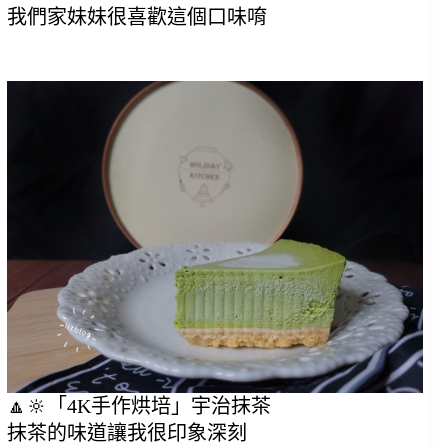
我們家妹妹很喜歡這個口味唷
🔼🔆
「4K手作烘培」宇治
抹茶
抹茶的味道讓我很印象深刻