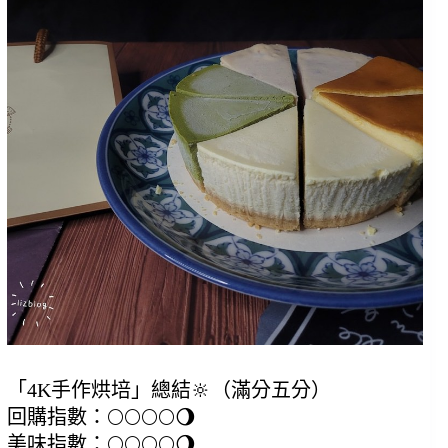
「4K手作烘培」總結🔆（滿分五分）
回購指數：🌕🌕🌕🌕🌖
美味指數：🌕🌕🌕🌕🌖