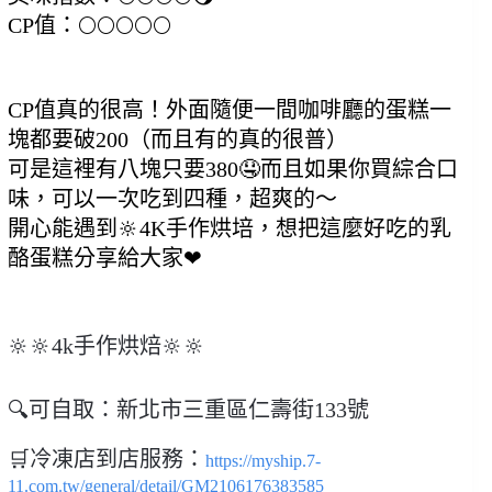
CP值：🌕🌕🌕🌕🌕
CP值真的很高！外面隨便一間咖啡廳的蛋糕一
塊都要破200（而且有的真的很普）
可是這裡有八塊只要380🤤而且如果你買綜合口
味，可以一次吃到四種，超爽的～
開心能遇到
🔆
4K手作烘培
，想把這麼好吃的乳
酪蛋糕分享給大家❤
🔆🔆4k手作烘焙🔆🔆
🔍
可自取：新北市三重區仁壽街133號
🛒冷凍店到店服務：
https://myship.7-
11.com.tw/general/detail/GM2106176383585