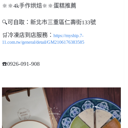
🔆🔆4k手作烘焙🔆🔆蛋糕推薦
🔍
可自取：新北市三重區仁壽街133號
🛒冷凍店到店服務：
https://myship.7-
11.com.tw/general/detail/GM2106176383585
☎️0926-091-908