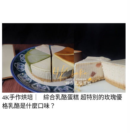
4K手作烘培
｜
   綜合乳酪蛋糕 超特別的玫瑰優
格乳酪是什麼口味？