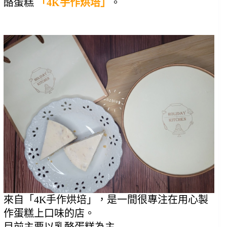
酪蛋糕 
「4K手作烘培」
。
來自「4K手作烘培」，是一間很專注在用心製
作蛋糕上口味的店。
目前主要以乳酪蛋糕為主