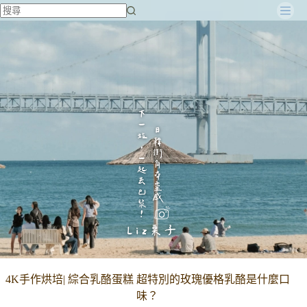
跳
至
主
要
內
容
4K手作烘培| 綜合乳酪蛋糕 超特別的玫瑰優格乳酪是什麼口
味？