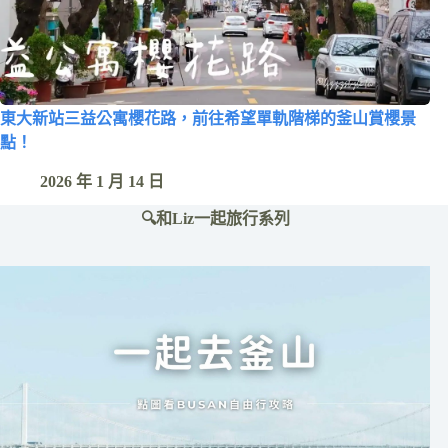
東大新站三益公寓櫻花路，前往希望單軌階梯的釜山賞櫻景
點！
2026 年 1 月 14 日
🔍和Liz一起旅行系列