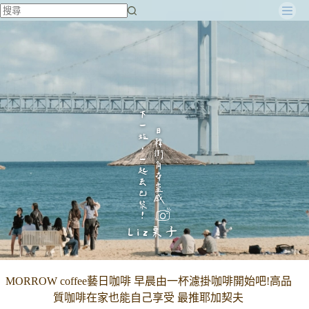
跳
至
主
要
內
容
MORROW coffee藝日咖啡 早晨由一杯濾掛咖啡開始吧!高品
質咖啡在家也能自己享受 最推耶加契夫