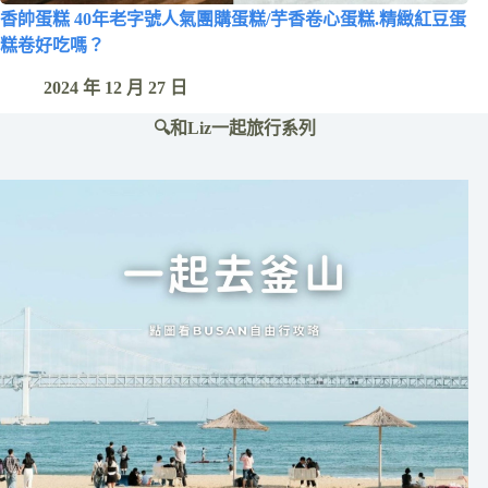
香帥蛋糕 40年老字號人氣團購蛋糕/芋香卷心蛋糕.精緻紅豆蛋
糕卷好吃嗎？
2024 年 12 月 27 日
🔍和Liz一起旅行系列