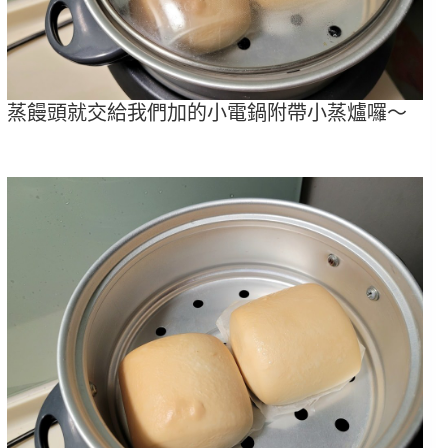
蒸饅頭就交給我們加的小電鍋附帶小蒸爐囉～