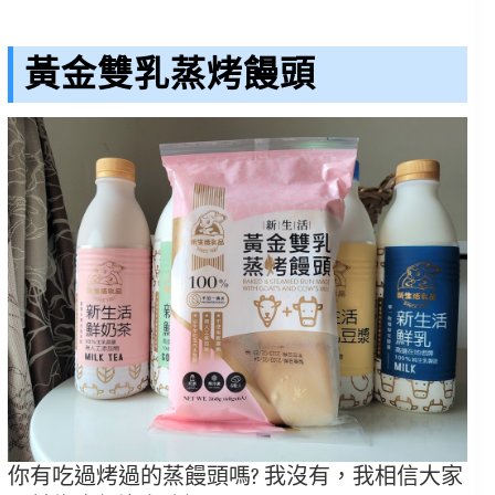
黃金雙乳蒸烤饅頭
你有吃過烤過的蒸饅頭嗎? 我沒有，我相信大家