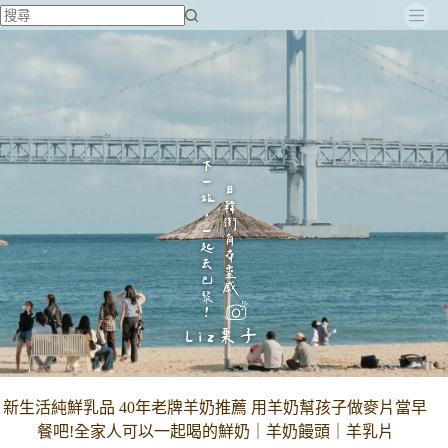
跳
至
主
要
內
容
新生活純鮮乳品 40年老牌羊奶推薦 用羊奶幫孩子做麥片當早
餐吧!全家人可以一起喝的鮮奶｜羊奶饅頭｜羊乳片