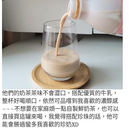
他們的奶茶茶味不會澀口，搭配優質的牛乳，
整杯好喝順口，依然可品嚐到我喜歡的濃醇感
~~~不想要在家麻煩一點自製鮮奶茶，也可以
直接買這罐來喝，我覺得搭配珍珠的話，他可
能會勝過蠻多我喜歡的珍奶XD