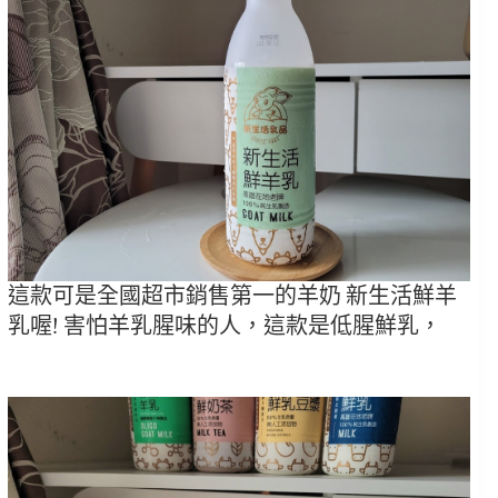
這款可是全國超市銷售第一的羊奶 新生活鮮羊
乳喔! 害怕羊乳腥味的人，這款是低腥鮮乳，