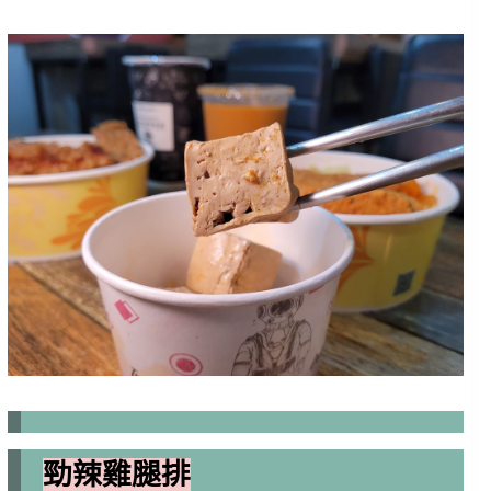
勁辣雞腿排