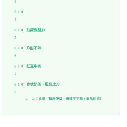
勁辣雞腿排
炸甜不辣
紅豆牛奶
泰式奶茶、鳳梨冰沙
丸二食堂（精緻便當，麻辣王子麵，飲品甜湯）