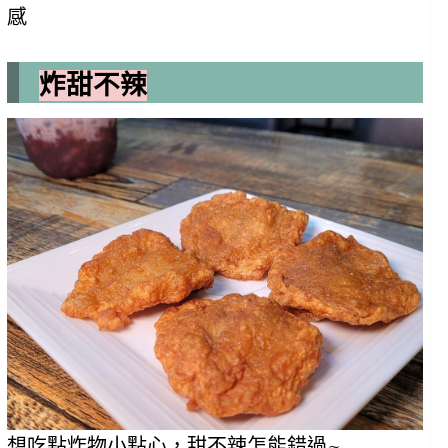
感
炸甜不辣
想吃點炸物小點心，甜不辣怎能錯過~