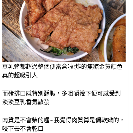
豆乳豬都超過整個便當盒啦!炸的焦糖金黃顏色
真的超吸引人
而豬排口感特別酥脆，多咀嚼幾下便可感受到
淡淡豆乳香氣散發
肉質是不會柴的喔~我覺得肉質算是偏軟嫩的，
咬下去不會乾口