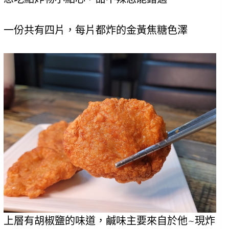
一份共有四片，每片都炸的金黃焦糖色澤
上層有胡椒鹽的味道，鹹味主要來自於他~現炸