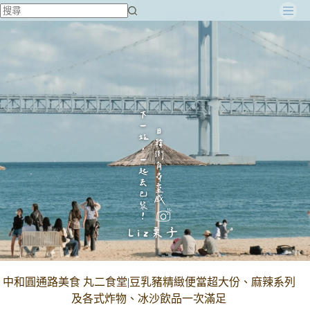
跳
至
主
要
內
容
中和圓通路美食 丸二食堂|豆乳豬精緻便當超大份、麻辣系列
及各式炸物、冰沙飲品一次滿足