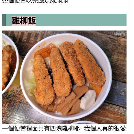
整個便當吃完飽足感滿滿
雞柳飯
一個便當裡面共有四塊雞柳耶~我個人真的很愛