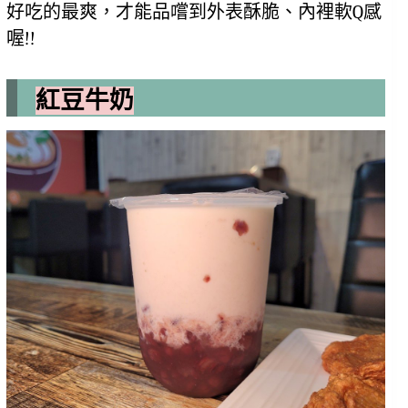
好吃的最爽，才能品嚐到外表酥脆、內裡軟Q感
喔!!
紅豆牛奶