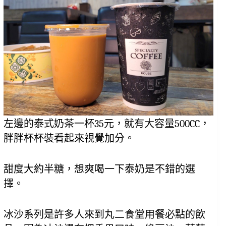
左邊的泰式奶茶一杯35元，就有大容量500CC，
胖胖杯杯裝看起來視覺加分。
甜度大約半糖，想爽喝一下泰奶是不錯的選
擇。
冰沙系列是許多人來到丸二食堂用餐必點的飲