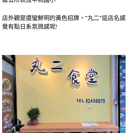
區公所以及中和國小
店外觀是還蠻鮮明的黃色招牌，”丸二”這店名感
覺有點日系氛微感呢!