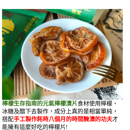
檸檬生存指南的元氣檸檬漬片
食材使用檸檬、
冰糖及醋下去製作，成分上真的是相當單純，
搭配
手工製作耗時八個月的時間醃漬的功夫
才
能擁有這麼好吃的檸檬片!