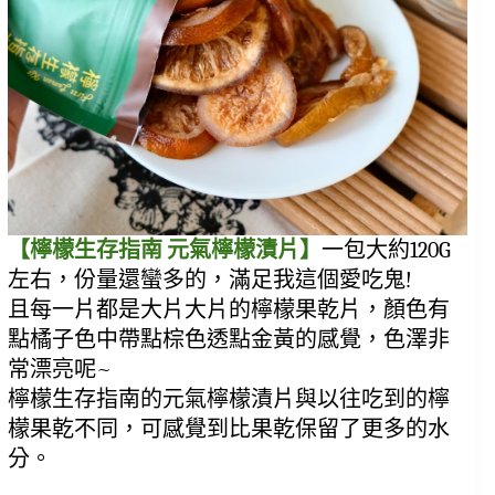
【檸檬生存指南 元氣檸檬漬片】
一包大約120G
左右，份量還蠻多的，滿足我這個愛吃鬼!
且每一片都是大片大片的檸檬果乾片，顏色有
點橘子色中帶點棕色透點金黃的感覺，色澤非
常漂亮呢~
檸檬生存指南的元氣檸檬漬片與以往吃到的檸
檬果乾不同，可感覺到比果乾保留了更多的水
分。