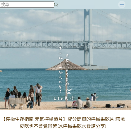
跳
至
主
要
內
容
【檸檬生存指南 元氣檸檬漬片】成分簡單的檸檬果乾片!帶著
皮吃也不會覺得苦 冰檸檬果乾水食譜分享!