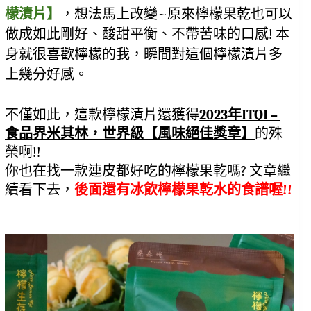
檬漬片】
，想法馬上改變~原來檸檬果乾也可以
做成如此剛好、酸甜平衡、不帶苦味的口感! 本
身就很喜歡檸檬的我，瞬間對這個檸檬漬片多
上幾分好感。
不僅如此，這款檸檬漬片還獲得
2023年ITQI – 
食品界米其林，世界級【風味絕佳獎章】
的殊
榮啊!!
你也在找一款連皮都好吃的檸檬果乾嗎? 文章繼
續看下去，
後面還有冰飲檸檬果乾水的食譜喔!!