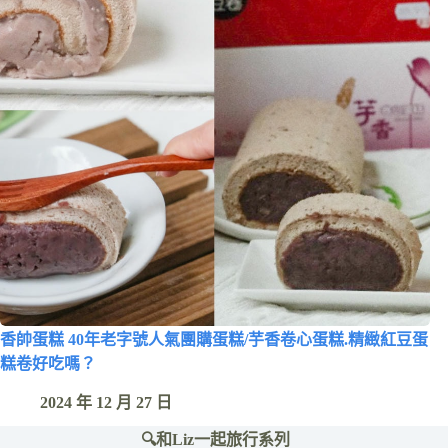
香帥蛋糕 40年老字號人氣團購蛋糕/芋香卷心蛋糕.精緻紅豆蛋
糕卷好吃嗎？
2024 年 12 月 27 日
🔍和Liz一起旅行系列