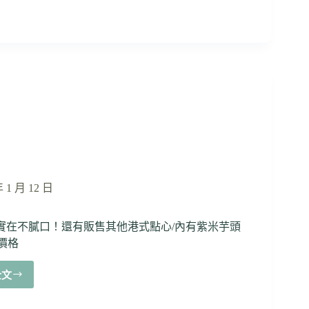
啡
店】
心
咖
啡
Fe
Cafe
咖
啡
45
元
起！
樸
年 1 月 12 日
實
價
實在不膩口！還有販售其他港式點心/內有紫米芋頭
格、
香
4價格
醇
濃
全文
【水
郁
源
又