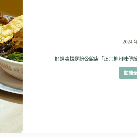
2024 
好螺嗦螺螄粉公館店「正宗柳州味傳
閱讀