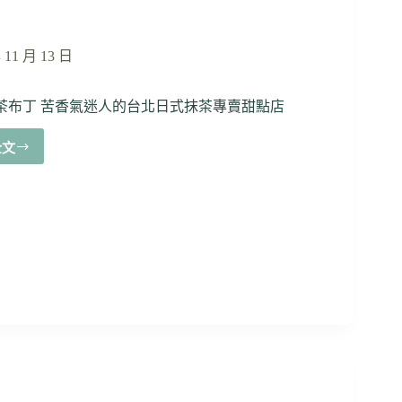
 11 月 13 日
茶布丁 苦香氣迷人的台北日式抹茶專賣甜點店
全文
【平
安
京
茶
事】
抹
爆
的
千
層
蛋
糕、
蛋
糕