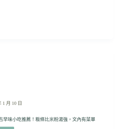
市
順
場
口，
美
還
食】
可
賢
選
夫
擇
美
淺
食
焙、
人
中
氣
焙
紫
米
芋
頭
糕，
用
料
實
年 1 月 10 日
在
不
的古早味小吃推薦！粄條比米粉湯強，文內有菜單
膩
口！