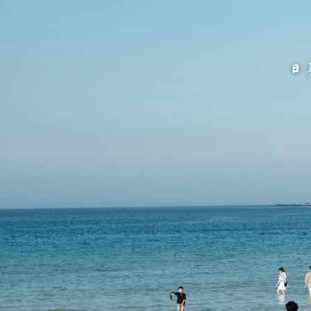
跳
至
主
要
內
容