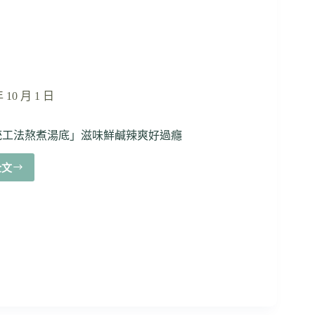
捲、
抹
茶
布
丁
苦
年 10 月 1 日
香
氣
迷
統工法熬煮湯底」滋味鮮鹹辣爽好過癮
人
的
全文
好
台
螺
北
嗦
日
螺
式
螄
抹
粉
茶
公
專
館
賣
店
甜
「正
點