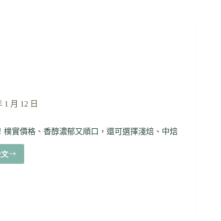
宗
店
柳
州
味
傳
統
工
法
熬
煮
年 1 月 12 日
湯
底」
滋
5元起！樸實價格、香醇濃郁又順口，還可選擇淺焙、中焙
味
鮮
全文
【台
鹹
北
辣
公
爽
館
好
外
過
帶
癮
咖