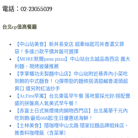
電話：02-23055039
台北cp值高餐廳
【中山站美食】新丼長安店 超牽絲起司丼香濃又罪
惡！多達25款平價丼飯可選擇
【MORE默爾pasta pizza】中山站台北誠品南西店 義大
利麵、現烤披薩推薦
【李掌櫃功夫製麵中山店】中山站附近巷弄內小菜吃
到飽的中式麵食！ Q彈帶勁的麵條搭清甜鹹香湯頭超
爽口 還另附紅油抄手
【At.First早寓】台北東區早午餐 落地窗採光好/搭配豐
盛的拼盤高人氣美式早午餐！
【赤富士日式無煙燒肉鍋物西門店】台北萬華千元內
吃到飽/最低668起/生日優惠送海鮮！
【士林美食】隱咖哩中山北路 隱家拉麵品牌姐妹店，
推香料咖哩飯（含菜單）