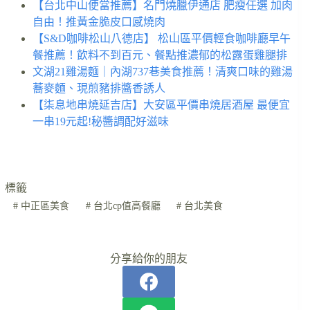
【台北中山便當推薦】名門燒臘伊通店 肥瘦任選 加肉
自由！推黃金脆皮口感燒肉
【S&D咖啡松山八德店】 松山區平價輕食咖啡廳早午
餐推薦！飲料不到百元、餐點推濃郁的松露蛋雞腿排
文湖21雞湯麵｜內湖737巷美食推薦！清爽口味的雞湯
蕎麥麵、現煎豬排醬香誘人
【柒息地串燒延吉店】大安區平價串燒居酒屋 最便宜
一串19元起!秘醬調配好滋味
標籤
#
中正區美食
#
台北cp值高餐廳
#
台北美食
分享給你的朋友