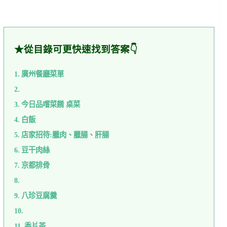
★從目錄可更快速找到答案👇
廣州餐廳菜單
今日品嚐菜餚 桌菜
白飯
店家招待:臘肉、臘腸、肝腸
豆干肉絲
京都排骨
八珍豆腐羹
香片茶