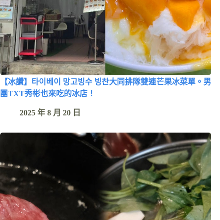
【冰讚】타이베이 망고빙수 빙찬大同排隊雙連芒果冰菜單。男
團TXT秀彬也來吃的冰店！
2025 年 8 月 20 日