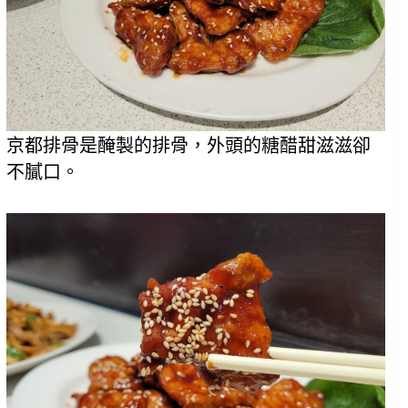
京都排骨是醃製的排骨，外頭的糖醋甜滋滋卻
不膩口。