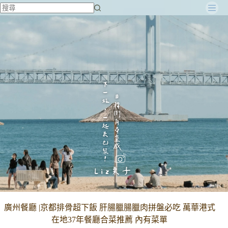
跳
至
主
要
內
容
廣州餐廳 |京都排骨超下飯 肝腸臘腸臘肉拼盤必吃 萬華港式
在地37年餐廳合菜推薦 內有菜單