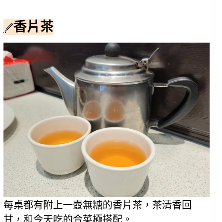
香片茶
每桌都有附上一壺無糖的香片茶，茶清香回
甘，和今天吃的合菜極搭配。