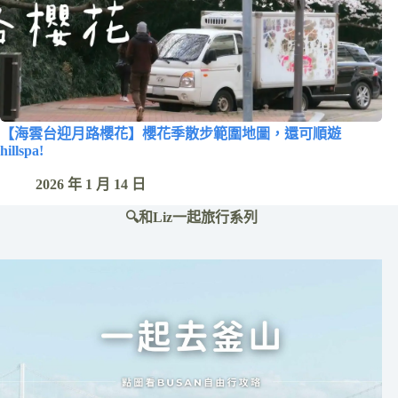
【海雲台迎月路櫻花】櫻花季散步範圍地圖，還可順遊
hillspa!
2026 年 1 月 14 日
🔍和Liz一起旅行系列