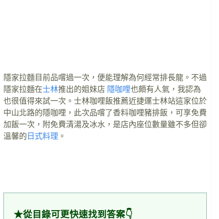
隱家拉麵目前品嚐過一次，便能理解為何經常排長龍。不過
隱家拉麵在
士林
推出的姐妹店
隱咖哩
也頗有人氣，我認為
也很值得來試一次。士林咖哩飯推薦近捷運士林站這家位於
中山北路的隱咖哩，此次品嚐了香料咖哩豬排飯，可享免費
加飯一次，附免費清湯及冰水，是店內座位數量雖不多但卻
溫馨的
日式料理
。
★從目錄可更快速找到答案👇