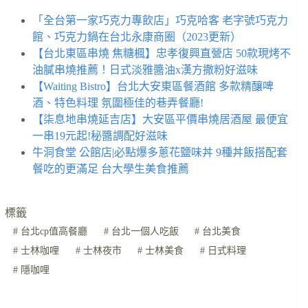
「全台第一家巧克力專飲店」巧克哈客 老字號巧克力
館、巧克力鍋在台北永康商圈（2023更新）
【台北東區串燒 焦糖楓】忠孝復興直營店 50款現烤不
油膩串燒推薦！日式淡雅醬油x漢方撒粉好滋味
【Waiting Bistro】台北大安東區餐酒館 多款精釀啤
酒、特色料理 氛圍極佳的巷弄餐廳!
【柒息地串燒延吉店】大安區平價串燒居酒屋 最便宜
一串19元起!秘醬調配好滋味
牛洞食堂 公館店|必點爆多蔥花鹽味丼 9種丼飯搭配套
餐吃的更滿足 台大學生美食推薦
標籤
#
台北cp值高餐廳
#
台北一個人吃飯
#
台北美食
#
士林咖哩
#
士林夜市
#
士林美食
#
日式料理
#
隱咖哩