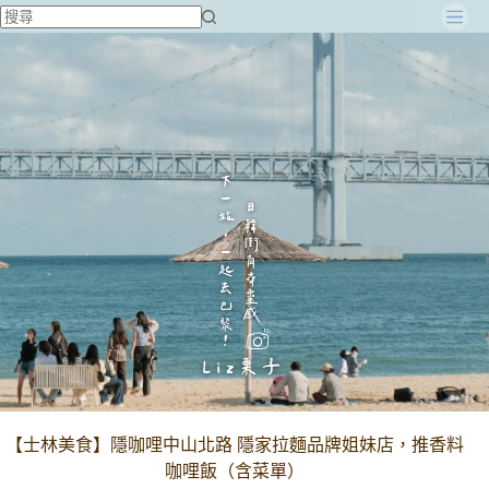
跳
至
主
要
內
容
【士林美食】隱咖哩中山北路 隱家拉麵品牌姐妹店，推香料
咖哩飯（含菜單）