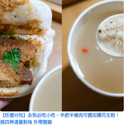
【旺德刈包】永和必吃小吃，半肥半瘦肉可選加爆花生粉！
搭四神湯最對味 外帶開箱