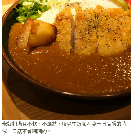
米飯飽滿且不乾、不濕黏，所以在跟咖哩醬一同品嚐的時
候，口感不會糊糊的。