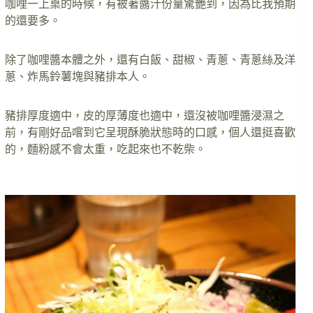
咖哩一上桌的時候，有被著醬汁份量驚艷到，因為比我預期
的還要多。
除了咖哩醬本體之外，還有白飯、甜椒、青蔥、青蔥絲及洋
蔥、炸馬鈴薯塊與豬排本人。
豬排厚度適中，皮的厚薄度也適中，還沒被咖哩醬浸濕之
前，有剛好品嚐到它呈現酥脆狀態時的口感，個人還挺喜歡
的，麵粉感不會太重，吃起來也不乾柴。