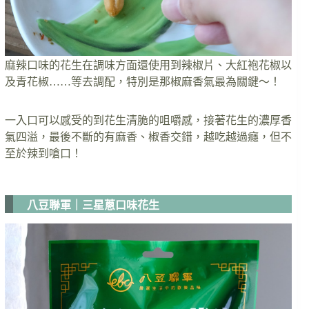
麻辣口味的花生在調味方面還使用到辣椒片、大紅袍花椒以
及青花椒……等去調配，特別是那椒麻香氣最為關鍵～！
一入口可以感受的到花生清脆的咀嚼感，接著花生的濃厚香
氣四溢，最後不斷的有麻香、椒香交錯，越吃越過癮，但不
至於辣到嗆口！
八豆聯軍｜三星蔥口味花生