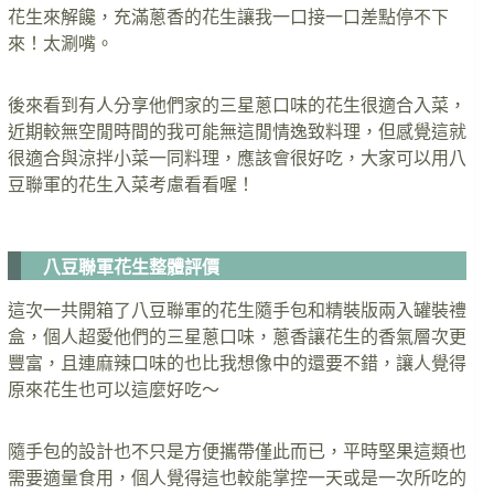
花生來解饞，充滿蔥香的花生讓我一口接一口差點停不下
來！太涮嘴。
後來看到有人分享他們家的三星蔥口味的花生很適合入菜，
近期較無空閒時間的我可能無這閒情逸致料理，但感覺這就
很適合與涼拌小菜一同料理，應該會很好吃，大家可以用八
豆聯軍的花生入菜考慮看看喔！
八豆聯軍花生整體評價
這次一共開箱了八豆聯軍的花生隨手包和精裝版兩入罐裝禮
盒，個人超愛他們的三星蔥口味，蔥香讓花生的香氣層次更
豐富，且連麻辣口味的也比我想像中的還要不錯，讓人覺得
原來花生也可以這麼好吃～
隨手包的設計也不只是方便攜帶僅此而已，平時堅果這類也
需要適量食用，個人覺得這也較能掌控一天或是一次所吃的