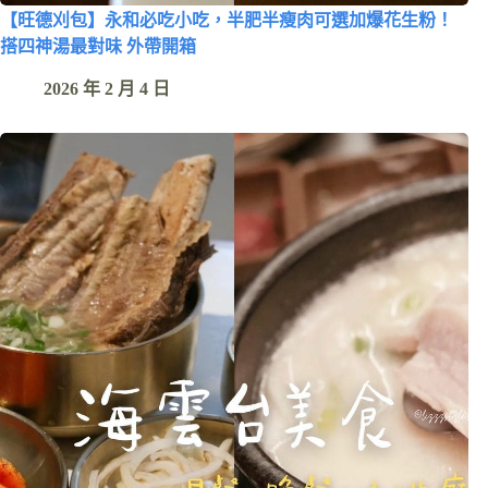
【旺德刈包】永和必吃小吃，半肥半瘦肉可選加爆花生粉！
搭四神湯最對味 外帶開箱
2026 年 2 月 4 日