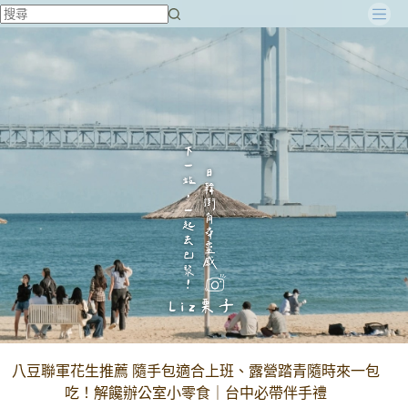
跳
至
主
要
內
容
八豆聯軍花生推薦 隨手包適合上班、露營踏青隨時來一包
吃！解饞辦公室小零食｜台中必帶伴手禮