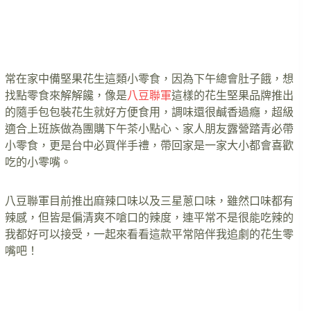
常在家中備堅果花生這類小零食，因為下午總會肚子餓，想
找點零食來解解饞，像是
八豆聯軍
這樣的花生堅果品牌推出
的隨手包包裝花生就好方便食用，調味還很鹹香過癮，超級
適合上班族做為團購下午茶小點心、家人朋友露營踏青必帶
小零食，更是台中必買伴手禮，帶回家是一家大小都會喜歡
吃的小零嘴。
八豆聯軍目前推出麻辣口味以及三星蔥口味，雖然口味都有
辣感，但皆是偏清爽不嗆口的辣度，連平常不是很能吃辣的
我都好可以接受，一起來看看這款平常陪伴我追劇的花生零
嘴吧！