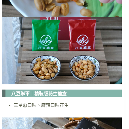
八豆聯軍｜精裝版花生禮盒
三星蔥口味、麻辣口味花生