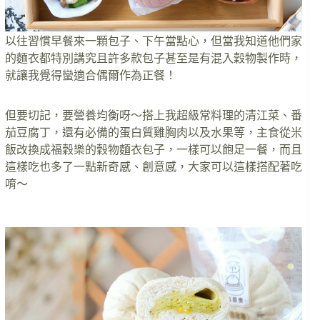
以往習慣早餐來一顆包子、下午當點心，但當我知道他們家
的麵衣都特別講究且許多款包子甚至是有混入穀物製作時，
就讓我覺得蠻適合偶爾作為正餐！
但要切記，要營養均衡呀～搭上我超級常料理的清江菜、番
茄豆腐丁，還有必備的蛋白質雞胸肉以及水果等，主食從米
飯改換成福穀樂的穀物麵衣包子，一樣可以飽足一餐，而且
這樣吃也多了一點新奇感、創意感，大家可以這樣搭配著吃
唷～