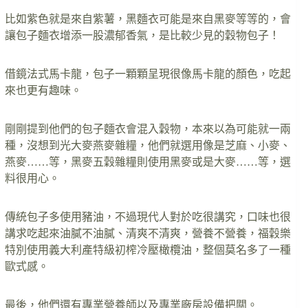
比如紫色就是來自紫薯，黑麵衣可能是來自黑麥等等的，會
讓包子麵衣增添一股濃郁香氣，是比較少見的穀物包子！
借鏡法式馬卡龍，包子一顆顆呈現很像馬卡龍的顏色，吃起
來也更有趣味。
剛剛提到他們的包子麵衣會混入穀物，本來以為可能就一兩
種，沒想到光大麥燕麥雜糧，他們就選用像是芝麻、小麥、
燕麥……等，黑麥五穀雜糧則使用黑麥或是大麥……等，選
料很用心。
傳統包子多使用豬油，不過現代人對於吃很講究，口味也很
講求吃起來油膩不油膩、清爽不清爽，營養不營養，福穀樂
特別使用義大利產特級初榨冷壓橄欖油，整個莫名多了一種
歐式感。
最後，他們還有專業營養師以及專業廠房設備把關。