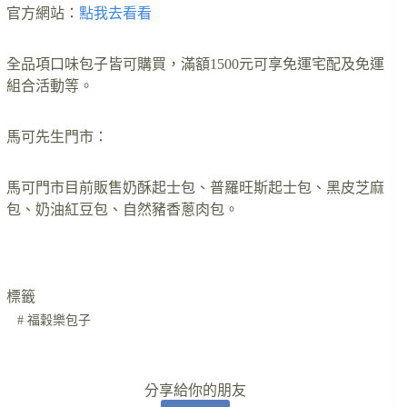
官方網站：
點我去看看
全品項口味包子皆可購買，滿額1500元可享免運宅配及免運
組合活動等。
馬可先生門市：
馬可門市目前販售奶酥起士包、普羅旺斯起士包、黑皮芝麻
包、奶油紅豆包、自然豬香蔥肉包。
標籤
#
福穀樂包子
分享給你的朋友