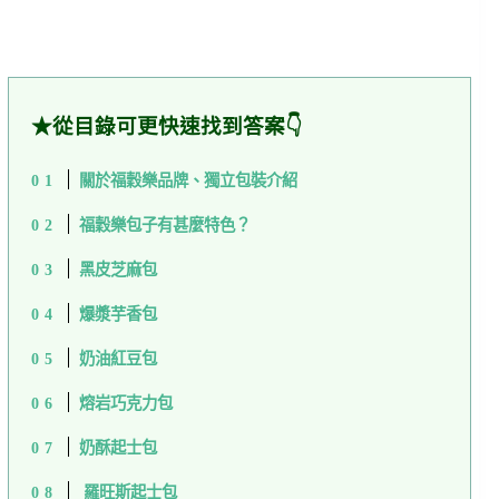
★從目錄可更快速找到答案👇
關於福穀樂品牌、獨立包裝介紹
福穀樂包子有甚麼特色？
黑皮芝麻包
爆漿芋香包
奶油紅豆包
熔岩巧克力包
奶酥起士包
羅旺斯起士包