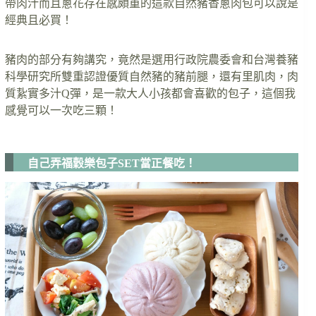
帶肉汁而且蔥花存在感頗重的這款自然豬香蔥肉包可以說是
經典且必買！
豬肉的部分有夠講究，竟然是選用行政院農委會和台灣養豬
科學研究所雙重認證優質自然豬的豬前腿，還有里肌肉，肉
質紥實多汁Q彈，是一款大人小孩都會喜歡的包子，這個我
感覺可以一次吃三顆！
自己弄福穀樂包子SET當正餐吃！