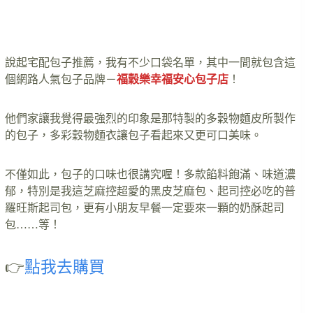
說起宅配包子推薦，我有不少口袋名單，其中一間就包含這
個網路人氣包子品牌－
福穀樂幸福安心包子店
！
他們家讓我覺得最強烈的印象是那特製的多穀物麵皮所製作
的包子，多彩穀物麵衣讓包子看起來又更可口美味。
不僅如此，包子的口味也很講究喔！多款餡料飽滿、味道濃
郁，特別是我這芝麻控超愛的黑皮芝麻包、起司控必吃的普
羅旺斯起司包，更有小朋友早餐一定要來一顆的奶酥起司
包……等！
👉
點我去購買