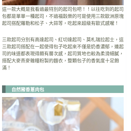
這一款大概是我看過最特別的起司包吧！！以往吃到的起司
包都是單單一種起司，不過福穀樂的可是使用三款歐洲原塊
起司搭配羅勒和松子、大蒜等，吃起來超級有歐式感喔！
三款起司分別有高達起司、紅切達起司、莫札瑞拉起士，這
三款起司搭配在一起使得包子吃起來不僅是奶香濃郁，連起
司的味道都表現得頗有層次感，起司質地也較為柔滑細膩，
搭配大麥燕麥雜糧粉製的麵衣，整顆包子的香氣度十足飽
滿！
自然豬香蔥肉包