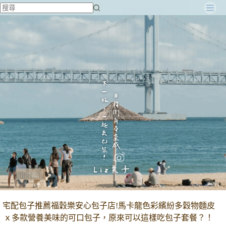
跳
至
主
要
內
容
宅配包子推薦福穀樂安心包子店!馬卡龍色彩繽紛多穀物麵皮
ｘ多款營養美味的可口包子，原來可以這樣吃包子套餐？！