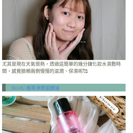
尤其是現在天氣很熱，透過這簡單的幾分鐘化妝水濕敷時
間，感覺臉頰兩側慢慢的滋潤、保濕呢🥰
SU•JU 植萃淨透潔顏油