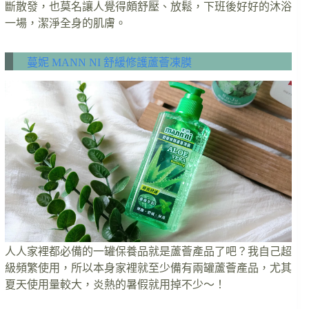
斷散發，也莫名讓人覺得頗舒壓、放鬆，下班後好好的沐浴
一場，潔淨全身的肌膚。
蔓妮 MANN NI 舒緩修護蘆薈凍膜
人人家裡都必備的一罐保養品就是蘆薈產品了吧？我自己超
級頻繁使用，所以本身家裡就至少備有兩罐蘆薈產品，尤其
夏天使用量較大，炎熱的暑假就用掉不少～！