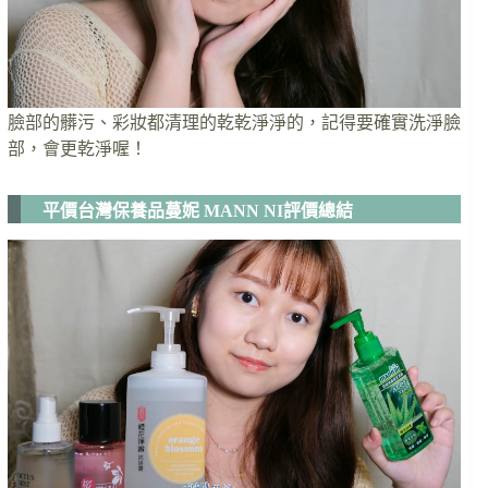
臉部的髒污、彩妝都清理的乾乾淨淨的，記得要確實洗淨臉
部，會更乾淨喔！
平價台灣保養品蔓妮 MANN NI評價總結