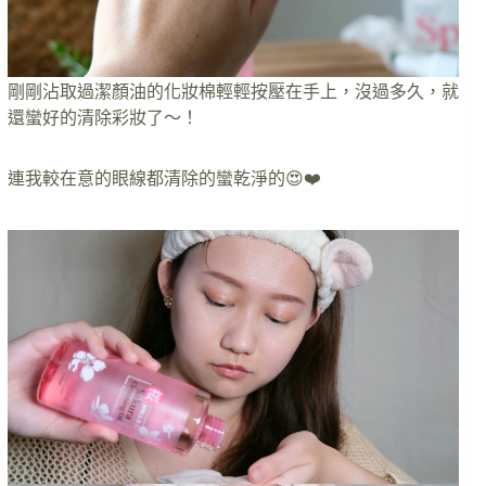
剛剛沾取過潔顏油的化妝棉輕輕按壓在手上，沒過多久，就
還蠻好的清除彩妝了～！
連我較在意的眼線都清除的蠻乾淨的😍❤️