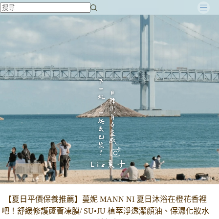
跳
至
主
要
內
容
【夏日平價保養推薦】蔓妮 MANN NI 夏日沐浴在橙花香裡
吧！舒緩修護蘆薈凍膜/ SU•JU 植萃淨透潔顏油、保濕化妝水