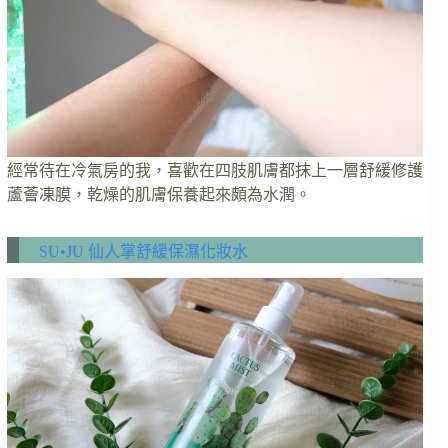
經常待在冷氣房的我，喜歡在四肢肌膚都抹上一層舒緩修護
蘆薈凍膜，乾燥的肌膚保養起來頗為水潤。
SU•JU 仙人掌舒緩保濕化妝水