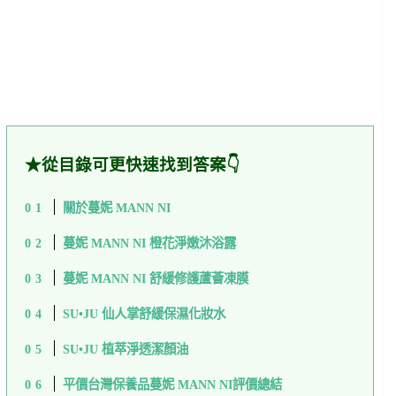
★從目錄可更快速找到答案👇
關於蔓妮 MANN NI
蔓妮 MANN NI 橙花淨嫩沐浴露
蔓妮 MANN NI 舒緩修護蘆薈凍膜
SU•JU 仙人掌舒緩保濕化妝水
SU•JU 植萃淨透潔顏油
平價台灣保養品蔓妮 MANN NI評價總結