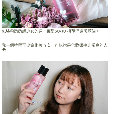
包裝粉嫩嫩超少女的這一罐是SU•JU 植萃淨透潔顏油。
我一個禮拜至少會化妝五次，可以說是化妝頻率非常高的人
🤔