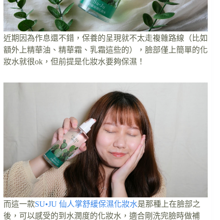
近期因為作息還不錯，保養的呈現就不太走複雜路線（比如
額外上精華油、精華霜、乳霜這些的），臉部僅上簡單的化
妝水就很ok，但前提是化妝水要夠保濕！
而這一款
SU•JU 仙人掌舒緩保濕化妝水
是那種上在臉部之
後，可以感受的到水潤度的化妝水，適合剛洗完臉時做補