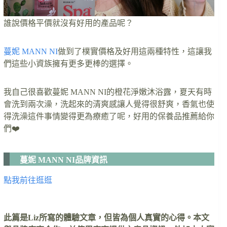
誰說價格平價就沒有好用的產品呢？
蔓妮 MANN NI
做到了樸實價格及好用這兩種特性，這讓我
們這些小資族擁有更多更棒的選擇。
我自己很喜歡蔓妮 MANN NI的橙花淨嫩沐浴露，夏天有時
會洗到兩次澡，洗起來的清爽感讓人覺得很舒爽，香氣也使
得洗澡這件事情變得更為療癒了呢，好用的保養品推薦給你
們❤️
蔓妮 MANN NI品牌資訊
點我前往逛逛
此篇是Liz所寫的體驗文章，但皆為個人真實的心得。本文