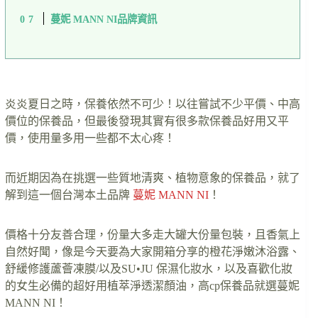
蔓妮 MANN NI品牌資訊
炎炎夏日之時，保養依然不可少！以往嘗試不少平價、中高
價位的保養品，但最後發現其實有很多款保養品好用又平
價，使用量多用一些都不太心疼！
而近期因為在挑選一些質地清爽、植物意象的保養品，就了
解到這一個台灣本土品牌
蔓妮 MANN NI
！
價格十分友善合理，份量大多走大罐大份量包裝，且香氣上
自然好聞，像是今天要為大家開箱分享的橙花淨嫩沐浴露、
舒緩修護蘆薈凍膜/以及SU•JU 保濕化妝水，以及喜歡化妝
的女生必備的超好用植萃淨透潔顏油，高cp保養品就選蔓妮
MANN NI！