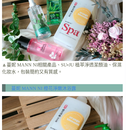
🔼蔓妮 MANN NI相關產品、SU•JU 植萃淨透潔顏油、保濕
化妝水，包裝簡約又有質感。
蔓妮 MANN NI 橙花淨嫩沐浴露