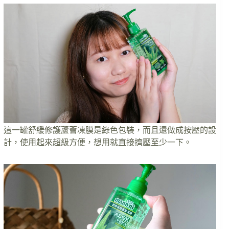
這一罐舒緩修護蘆薈凍膜是綠色包裝，而且還做成按壓的設
計，使用起來超級方便，想用就直接擠壓至少一下。