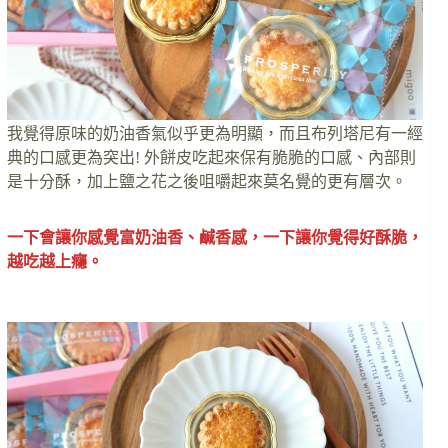
我覺得原味的奶油香氣似乎更為明顯，而且布列塔尼有一經
典的口感更為突出! 外餅皮吃起來保有脆脆的口感、內部則
是十分酥，加上鹽之花之後咀嚼起來莫名覺的更有層次。
一下會讓你感覺富奶油香、鹹香感，一下讓你覺得好酥脆，
越吃越上癮。