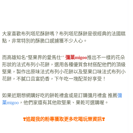
大家喜歡布列塔尼酥餅嗎？布列塔尼酥餅是很經典的法國糕
點，非常特別的酥脆口感擄獲不少人心。
而高雄知名“堅果界的愛馬仕‘’
彌菓migoo
推出不一樣的花朵
形狀的法式布列小花餅，選用各種優質食材搭配他們的頂級
堅果，製作出原味法式布列小花餅以及堅果口味法式布列小
花餅，不膩口且富奶香，下午吃一塊配茶好享受！
如果近期想網購好吃的餅乾禮盒或是訂購彌月禮盒 推薦
彌
菓migoo
，他們家還有其他款堅果、果乾可選購喔。
❣️追蹤我的粉專獲取更多吃喝玩樂資訊❣️