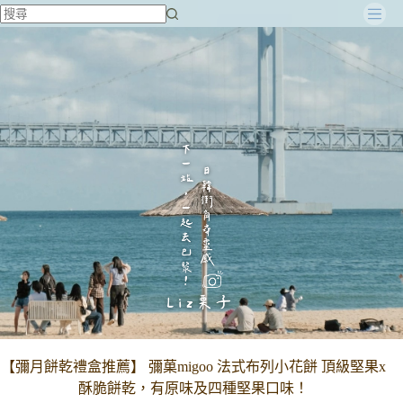
跳
至
主
要
內
容
【彌月餅乾禮盒推薦】 彌菓migoo 法式布列小花餅 頂級堅果x
酥脆餅乾，有原味及四種堅果口味！