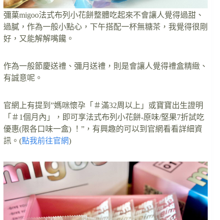
彌菓migoo法式布列小花餅整體吃起來不會讓人覺得過甜、
過膩，作為一般小點心，下午搭配一杯無糖茶，我覺得很剛
好，又能解解嘴饞。
作為一般節慶送禮、彌月送禮，則是會讓人覺得禮盒精緻、
有誠意呢。
官網上有提到”媽咪懷孕「＃滿32周以上」或寶寶出生證明
「＃1個月內」，即可享法式布列小花餅-原味/堅果7折試吃
優惠(限各口味一盒) ！”，有興趣的可以到官網看看詳細資
訊。(
點我前往官網
)