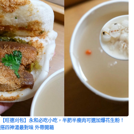
【旺德刈包】永和必吃小吃，半肥半瘦肉可選加爆花生粉！
搭四神湯最對味 外帶開箱