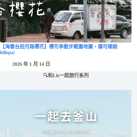
【海雲台迎月路櫻花】櫻花季散步範圍地圖，還可順遊
hillspa!
2026 年 1 月 14 日
🔍和Liz一起旅行系列