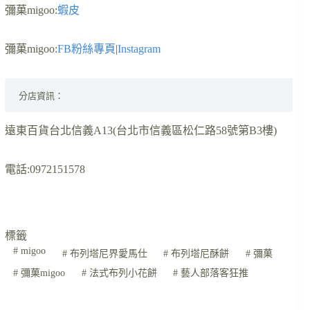
彌菓migoo:
蝦皮
彌菓migoo:
FB粉絲專頁
|
Instagram
分店資訊：
遠東百貨台北信義A13(台北市信義區松仁路58號第B3樓)
電話:0972151578
標籤
#
migoo
#
布列塔尼界愛馬仕
#
布列塔尼酥餅
#
彌菓
#
彌菓migoo
#
法式布列小花餅
#
藝人部落客狂推