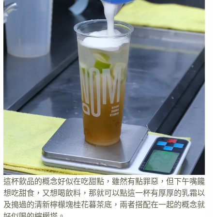
這杯飲品的概念好似在吃甜點，雖然有點罪惡，但下午嘴饞
想吃甜食，又想喝飲料，那就可以點這一杯有厚厚的乳霜以
及搗過的清新檸檬塊桂花暮茶底，兩者搭配在一起的概念就
好似喝的檸檬塔。