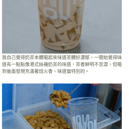
我自己覺得奶茶本體喝起來味道茶體好濃郁，一開始覺得味
道有一點點像港式絲襪奶茶的味道，茶香鮮明不苦澀，但喝
到後面發現充滿著焙火香，味道蠻特別的。