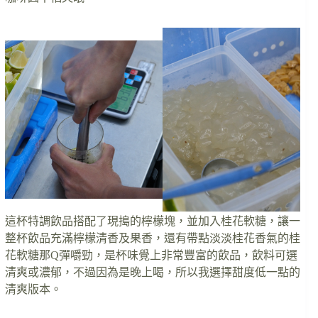
這杯特調飲品搭配了現搗的檸檬塊，並加入桂花軟糖，讓一
整杯飲品充滿檸檬清香及果香，還有帶點淡淡桂花香氣的桂
花軟糖那Q彈嚼勁，是杯味覺上非常豐富的飲品，飲料可選
清爽或濃郁，不過因為是晚上喝，所以我選擇甜度低一點的
清爽版本。