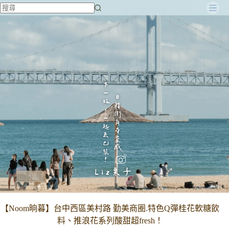
跳
至
主
要
內
容
【Noom晌暮】台中西區美村路 勤美商圈.特色Q彈桂花軟糖飲
料、推浪花系列酸甜超fresh！