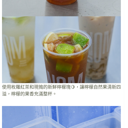
使用枚羅紅茶和現搗的新鮮檸檬塊🍋，讓檸檬自然果清新四
溢，檸檬的果香充滿整杯。