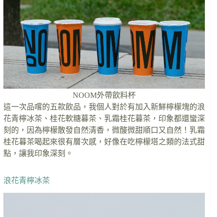
NOOM外帶飲料杯
這一次品嚐的五款飲品，我個人對於有加入新鮮檸檬塊的浪
花青檸冰茶、桂花軟糖暮茶、乳霜桂花暮茶，印象都還蠻深
刻的，因為檸檬散發自然清香，微酸微甜順口又自然！乳霜
桂花暮茶喝起來很有層次感，好像在吃檸檬塔之類的法式甜
點，讓我印象深刻。
浪花青檸冰茶