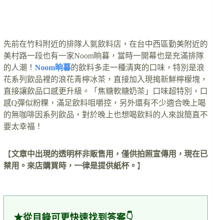
先前在竹科附近的排隊人氣飲料店，在台中西區勤美附近的
美村路一段也有一家Noom晌暮，當時一開幕也是充滿排隊
的人潮！
Noom晌暮
的飲料多走一種清爽的口味，特別是浪
花系列飲品裡的浪花青檸冰茶，直接加入現搗新鮮檸檬塊，
直接讓飲品口感更升級。「焦糖軟糖奶茶」口味超特別，口
感Q彈似粉粿，滿足飲料咀嚼控，另外還有不少適合晚上喝
的無咖啡因系列飲品，對於晚上也想喝飲料的人來說簡直不
要太幸福！
【
文章中出現的透明杯非販售用，僅供拍照宣傳用，現在已
禁用。來店購買時，一律是提供紙杯。
】
★從目錄可更快速找到答案👇