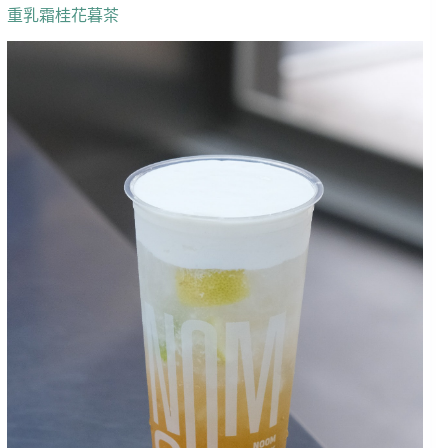
重乳霜桂花暮茶