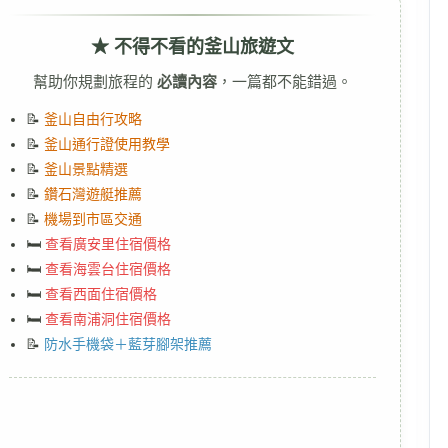
★ 不得不看的釜山旅遊文
幫助你規劃旅程的
必讀內容
，一篇都不能錯過。
📝
釜山自由行攻略
📝
釜山通行證使用教學
📝
釜山景點精選
📝
鑽石灣遊艇推薦
📝
機場到市區交通
🛏️
查看廣安里住宿價格
🛏️
查看海雲台住宿價格
🛏️
查看西面住宿價格
🛏️
查看南浦洞住宿價格
📝
防水手機袋＋藍芽腳架推薦