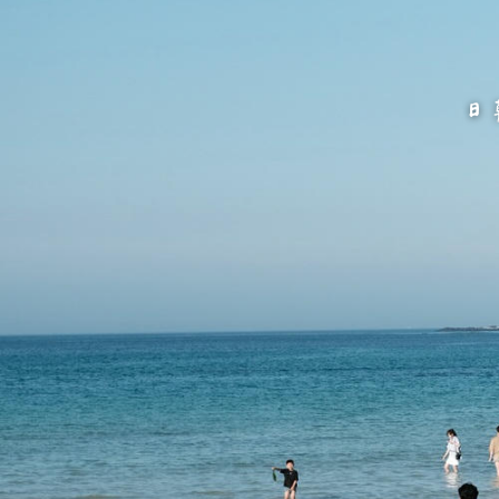
跳
至
主
要
內
容