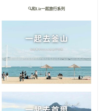
不
🔍和Liz一起旅行系列
到
符
合
條
件
的
結
果