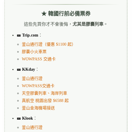
★ 韓國行前必備票券
這些先買你才不會後悔，
尤其是膠囊列車
。
🎫 Trip.com
：
釜山通行證（優惠 $1100 起）
膠囊小火車票
WOWPASS 交通卡
🎫 KKday
：
釜山通行證
WOWPASS交通卡
天空膠囊列車、海岸列車
真航空 桃園出發 $6588 起
釜山金海機場接送
🎫 Klook
：
釜山通行證