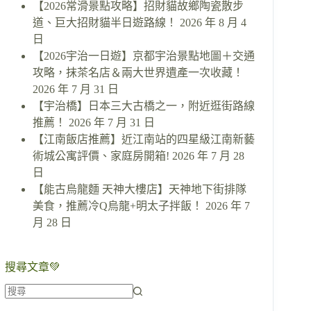
【2026常滑景點攻略】招財貓故鄉陶瓷散步
道、巨大招財貓半日遊路線！
2026 年 8 月 4
日
【2026宇治一日遊】京都宇治景點地圖＋交通
攻略，抹茶名店＆兩大世界遺產一次收藏！
2026 年 7 月 31 日
【宇治橋】日本三大古橋之一，附近逛街路線
推薦！
2026 年 7 月 31 日
【江南飯店推薦】近江南站的四星級江南新藝
術城公寓評價、家庭房開箱!
2026 年 7 月 28
日
【能古烏龍麵 天神大樓店】天神地下街排隊
美食，推薦冷Q烏龍+明太子拌飯！
2026 年 7
月 28 日
搜尋文章💚
找