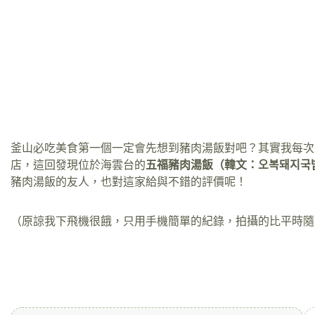
釜山必吃美食第一個一定會先想到豬肉湯飯對吧？其實我每次去
店，這回發現位於海雲台的
五福豬肉湯飯（韓文：오복돼지국
豬肉湯飯的友人，也對這家給與不錯的評價呢！
（原諒我下飛機很餓，只用手機簡單的紀錄，拍攝的比平時隨