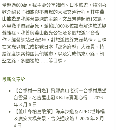
量超過800萬。我主要分享韓國、日本旅遊，特別喜
歡介紹女子獨旅與不自駕的大眾交通行程。其中
釜
山旅遊
是我經營最深的主題，文章累積超過155篇，
內容幾乎包羅萬象，並協助300多位讀者解決旅遊疑
難雜症。我曾與釜山觀光公社及多個旅遊平台合
作，經營網站已滿5年，對旅遊始終充滿熱情，目標
在30歲以前完成挑戰日本「都道府縣」大滿貫、持
續深度探索韓國其他城市，以及完成偶來小路、朝
聖之路、多國獨旅……等目標。
最新文章💚
【合掌村一日遊】飛驒高山老街＋合掌村展望
台雪景，名古屋出發KKday實測心得！
2026
年 8 月 6 日
【釜山冬柏島散策】海岸步道＆APEC世峰樓
＆廣安大橋美景，含交通攻略！
2026 年 8 月
4 日