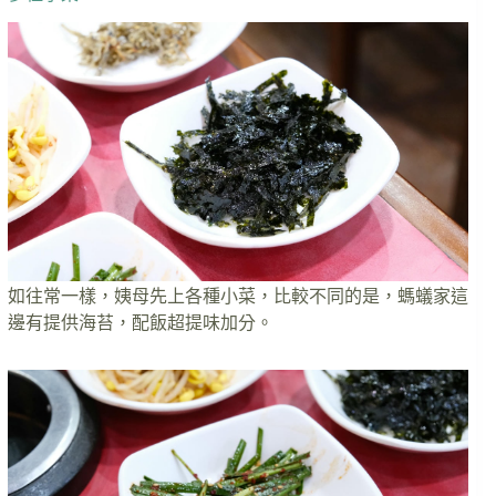
如往常一樣，姨母先上各種小菜，比較不同的是，螞蟻家這
邊有提供海苔，配飯超提味加分。