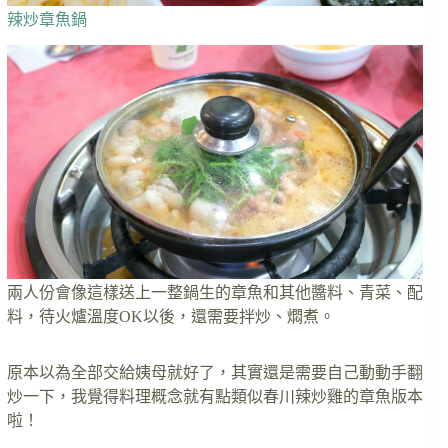
辣炒章魚鍋
兩人份會像這樣送上一整鍋生的章魚和其他醬料、青菜、配
料，待火爐溫度OK以後，還需要拌炒、燜煮。
原本以為全部交給姨母就好了，其實還是需要自己動動手翻
炒一下，我覺得料理概念就有點類似春川辣炒雞的章魚版本
啦！