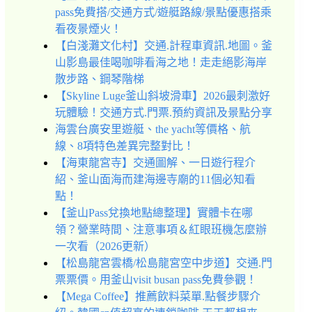
pass免費搭/交通方式/遊艇路線/景點優惠搭乘
看夜景煙火！
【白淺灘文化村】交通.計程車資訊.地圖。釜
山影島最佳喝咖啡看海之地！走走絕影海岸
散步路、鋼琴階梯
【Skyline Luge釜山斜坡滑車】2026最刺激好
玩體驗！交通方式.門票.預約資訊及景點分享
海雲台廣安里遊艇、the yacht等價格、航
線、8項特色差異完整對比！
【海東龍宮寺】交通圖解、一日遊行程介
紹、釜山面海而建海邊寺廟的11個必知看
點！
【釜山Pass兌換地點總整理】實體卡在哪
領？營業時間、注意事項＆紅眼班機怎麼辦
一次看（2026更新）
【松島龍宮雲橋/松島龍宮空中步道】交通.門
票票價。用釜山visit busan pass免費參觀！
【Mega Coffee】推薦飲料菜單.點餐步驟介