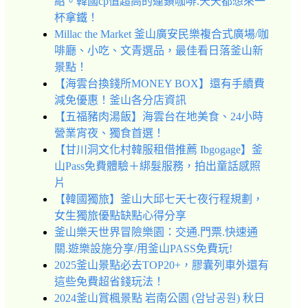
紹。韓國cp值超高的連鎖咖啡.天天都想來一
杯拿鐵！
Millac the Market 釜山廣安民樂複合式廣場/咖
啡廳、小吃、文青選品，最佳看日落釜山新
景點！
【海雲台換錢所MONEY BOX】還有手續費
減免優惠！釜山各分店資訊
【五福豬肉湯飯】海雲台在地美食、24小時
營業宵夜、獨食首選！
【甘川洞文化村韓服租借推薦 Ibgogage】釜
山Pass免費體驗＋綁髮服務，拍出童話感照
片
【韓國獨旅】釜山大邱七天七夜行程規劃，
女生獨旅優點缺點心得分享
釜山樂天世界冒險樂園：交通.門票.快速通
關.遊樂設施分享/用釜山PASS免費玩!
2025釜山景點必去TOP20+，膠囊列車外還有
這些免費超省錢玩法！
2024釜山賞楓景點 岩南公園 (암남공원) 秋日