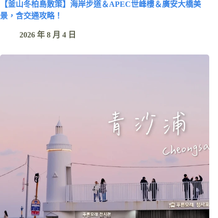
【釜山冬柏島散策】海岸步道＆APEC世峰樓＆廣安大橋美
景，含交通攻略！
2026 年 8 月 4 日