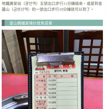
地鐵廣安站（광안역）五號出口步行11分鐘過來，或是到金
蓮山（금련산역）的一號出口步行10分鐘就可以到了。
釜山螞蟻家辣炒章魚菜單