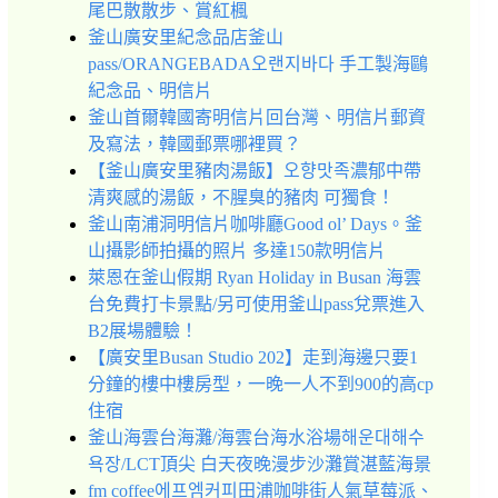
尾巴散散步、賞紅楓
釜山廣安里紀念品店釜山
pass/ORANGEBADA오랜지바다 手工製海鷗
紀念品、明信片
釜山首爾韓國寄明信片回台灣、明信片郵資
及寫法，韓國郵票哪裡買？
【釜山廣安里豬肉湯飯】오향맛족濃郁中帶
清爽感的湯飯，不腥臭的豬肉 可獨食！
釜山南浦洞明信片咖啡廳Good ol’ Days。釜
山攝影師拍攝的照片 多達150款明信片
萊恩在釜山假期 Ryan Holiday in Busan 海雲
台免費打卡景點/另可使用釜山pass兌票進入
B2展場體驗！
【廣安里Busan Studio 202】走到海邊只要1
分鐘的樓中樓房型，一晚一人不到900的高cp
住宿
釜山海雲台海灘/海雲台海水浴場해운대해수
욕장/LCT頂尖 白天夜晚漫步沙灘賞湛藍海景
fm coffee에프엠커피田浦咖啡街人氣草莓派、