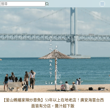
跳
至
主
要
內
容
【釜山螞蟻家辣炒章魚】53年以上在地老店！廣安海雲台西
面皆有分店，醬汁超下飯