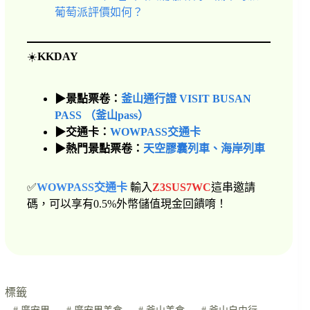
葡萄派評價如何？
☀️
KKDAY
▶景點票卷：
釜山通行證 VISIT BUSAN
PASS （釜山pass）
▶交通卡：
WOWPASS交通卡
▶熱門景點票卷：
天空膠囊列車、海岸列車
✅
WOWPASS交通卡
輸入
Z3SUS7WC
這串邀請
碼，可以享有0.5%外幣儲值現金回饋唷！
標籤