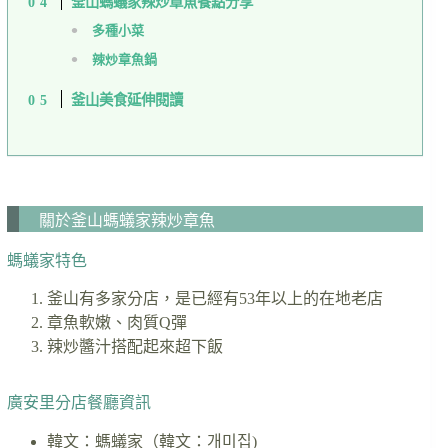
釜山螞蟻家辣炒章魚餐點分享
多種小菜
辣炒章魚鍋
釜山美食延伸閱讀
關於釜山螞蟻家辣炒章魚
螞蟻家特色
釜山有多家分店，是已經有53年以上的在地老店
章魚軟嫩、肉質Q彈
辣炒醬汁搭配起來超下飯
廣安里分店餐廳資訊
韓文：螞蟻家（韓文：개미집)