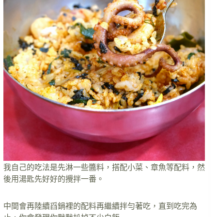
我自己的吃法是先淋一些醬料，搭配小菜、章魚等配料，然
後用湯匙先好好的攪拌一番。
中間會再陸續舀鍋裡的配料再繼續拌勻著吃，直到吃完為