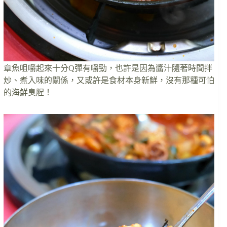
章魚咀嚼起來十分Q彈有嚼勁，也許是因為醬汁隨著時間拌
炒、煮入味的關係，又或許是食材本身新鮮，沒有那種可怕
的海鮮臭腥！