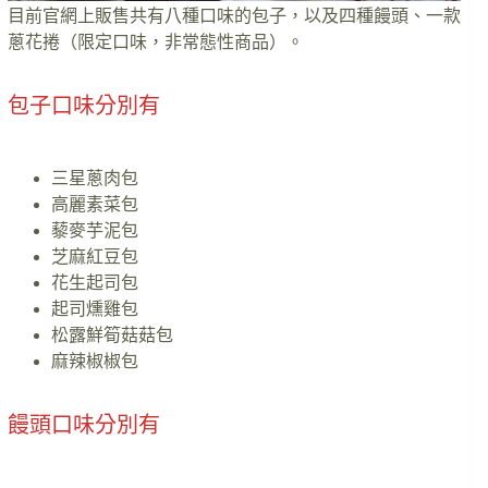
目前官網上販售共有八種口味的包子，以及四種饅頭、一款
蔥花捲（限定口味，非常態性商品）。
包子口味分別有
三星蔥肉包
高麗素菜包
藜麥芋泥包
芝麻紅豆包
花生起司包
起司燻雞包
松露鮮筍菇菇包
麻辣椒椒包
饅頭口味分別有