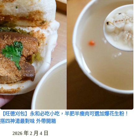
【旺德刈包】永和必吃小吃，半肥半瘦肉可選加爆花生粉！
搭四神湯最對味 外帶開箱
2026 年 2 月 4 日