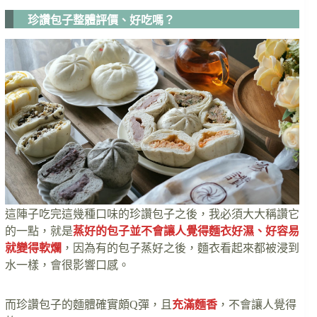
珍讚包子整體評價、好吃嗎？
這陣子吃完這幾種口味的珍讚包子之後，我必須大大稱讚它
的一點，就是
蒸好的包子並不會讓人覺得麵衣好濕、好容易
就變得軟爛
，因為有的包子蒸好之後，麵衣看起來都被浸到
水一樣，會很影響口感。
而珍讚包子的麵體確實頗Q彈，且
充滿麵香
，不會讓人覺得