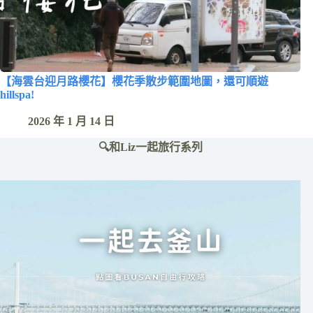
【海雲台迎月路櫻花】櫻花季散步範圍地圖，還可順遊
hillspa!
2026 年 1 月 14 日
🔍和Liz一起旅行系列