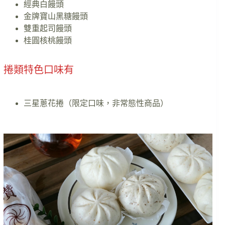
經典白饅頭
金牌寶山黑糖饅頭
雙重起司饅頭
桂圓核桃饅頭
捲類特色口味有
三星蔥花捲（限定口味，非常態性商品）