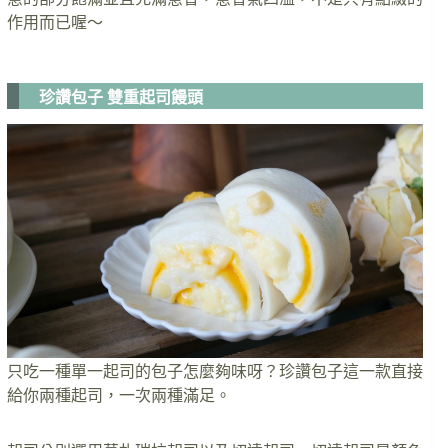
作用而已喔～
珍讚包子 雙重起司饅頭
只吃一種單一起司的包子怎麼夠味呀？珍讚包子這一款直接
給你兩種起司，一次兩種滿足。