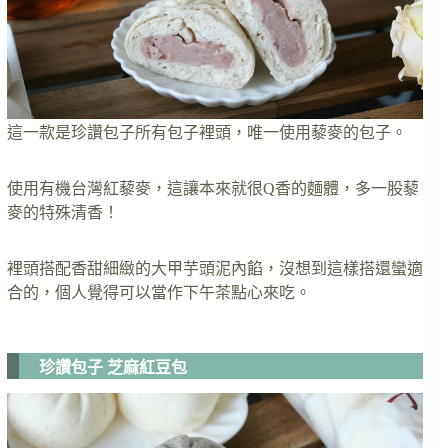
這一款是珍讚包子所有包子裡頭，唯一使用藜麥的包子。
使用有機台灣紅藜麥，這讓本來就很Q香的麵體，多一股藜
麥的特殊清香！
裡頭搭配香甜細緻的大甲芋頭泥內餡，沒想到這樣搭還蠻適
合的，個人覺得可以當作下午茶點心來吃。
珍讚包子 芝麻紅豆包