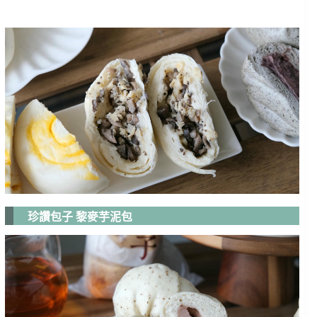
珍讚包子 黎麥芋泥包