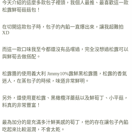
今天介紹的這麼多款包子裡頭，我個人最推、最喜歡這一款
松露鮮筍菇菇包！
在切開這款包子時，包子的內餡一直爆出來，讓我超難拍
XD
而這一款口味我至今都還沒有品嚐過，完全沒想過松露可以
與鮮筍去做搭配。
松露醬的使用義大利 Jimmy10%露鮮黑松露醬，松露的香氣
迷人，在蒸包子的時候，味道非常鮮明。
另外，還使用夏松露、黑橄欖洋蘑菇以及鮮筍丁、小平菇，
料真的非常豐富！
最為加分的是充滿多汁鮮美感的筍丁，他的存在讓包子內餡
吃起來比較滋潤，不會太乾。