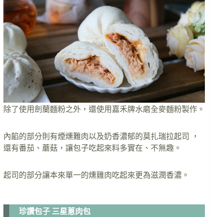
除了使用劍蘭麵粉之外，還使用嘉禾牌水磨全麥麵粉製作。
內餡的部分則有煙燻難肉以及奶香濃郁的莫扎瑞拉起司 ，
還有番茄、蘑菇，讓包子吃起來料多實在、不無趣。
起司的部分讓本來單一的燻雞肉吃起來更為滋潤香濃。
珍讚包子 三星蔥肉包