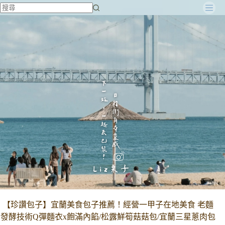
跳
至
主
要
內
容
【珍讚包子】宜蘭美食包子推薦！經營一甲子在地美食 老麵
發酵技術Q彈麵衣x飽滿內餡/松露鮮筍菇菇包/宜蘭三星蔥肉包