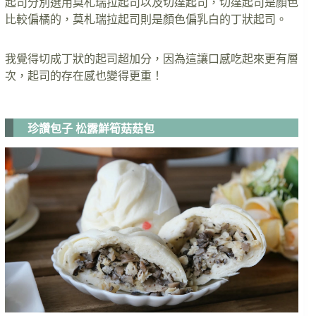
起司分別選用莫札瑞拉起司以及切達起司，切達起司是顏色
比較偏橘的，莫札瑞拉起司則是顏色偏乳白的丁狀起司。
我覺得切成丁狀的起司超加分，因為這讓口感吃起來更有層
次，起司的存在感也變得更重！
珍讚包子 松露鮮筍菇菇包