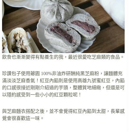
飲食也漸漸變得有點養生的我，最近很愛吃芝麻類的食品。
珍讚包子使用薌園 100%非油炸研酬純黑芝麻粉，讓麵體充
滿淡淡芝麻香氣！紅豆內餡則是使用高雄九號蜜紅豆，內餡
的口感很接近剛剛介紹過的芋頭，整體質地細緻，但還是可
以隱約感受到一些小小的紅豆顆粒呢！
與芝麻麵衣搭配之後，並不會覺得紅豆內餡到太甜，長輩感
覺會很喜歡這一味。