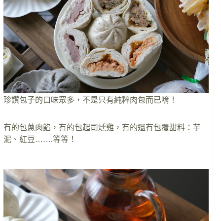
珍讚包子的口味眾多，不是只有純粹肉包而已唷！
有的包蔥肉餡，有的包起司燻雞，有的還有包覆甜料：芋
泥、紅豆…….等等！