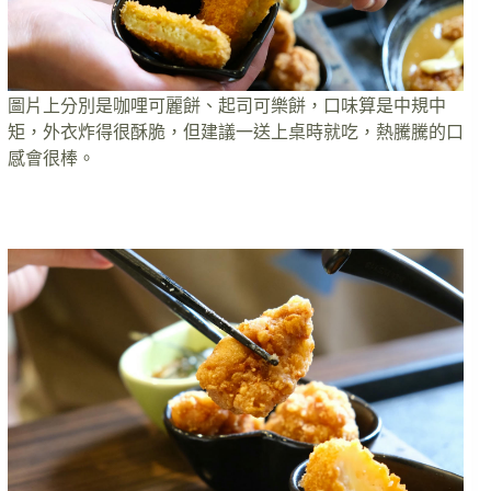
圖片上分別是咖哩可麗餅、起司可樂餅，口味算是中規中
矩，外衣炸得很酥脆，但建議一送上桌時就吃，熱騰騰的口
感會很棒。