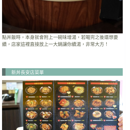
點丼飯時，本身就會附上一碗味增湯，若喝完之後還想要
續，店家這裡直接放上一大鍋讓你續湯，非常大方！
新丼長安店菜單