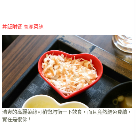
丼飯附餐 高麗菜絲
清爽的高麗菜絲可稍微均衡一下飲食，而且竟然能免費續，
實在是很佛！