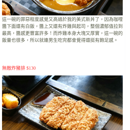
這一碗的罪惡程度感覺又高過於我的美式新丼了，因為咖哩
醬下面還有白飯，醬上又還有炸雞與起司，整個濃郁值拉到
最高，醬感更豐富許多！而炸雞本身大塊又厚實，這一碗的
飯量也很多，所以就連男生吃完都會覺得還挺有飽足感。
無敵炸豬排 $130