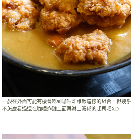
一般在外面可能有機會吃到咖哩炸雞飯這樣的組合，但幾乎
不怎麼看過還在咖哩炸雞上面再淋上濃郁的起司吧XD