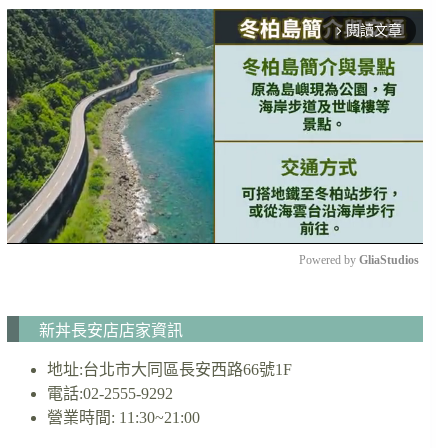
閱讀文章
arrow_forward_ios
Powered by 
GliaStudios
M
u
新丼長安店店家資訊
t
e
地址:台北市大同區長安西路66號1F
電話:02-2555-9292
營業時間: 11:30~21:00