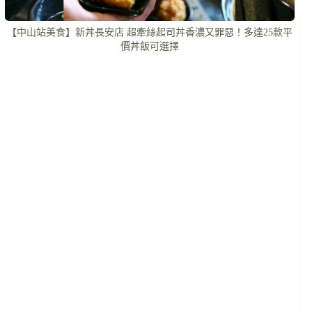
【中山站美食】新丼長安店 超牽絲起司丼香濃又罪惡！多達25款平
價丼飯可選擇