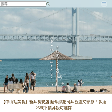
跳
至
主
要
內
容
【中山站美食】新丼長安店 超牽絲起司丼香濃又罪惡！多達
25款平價丼飯可選擇