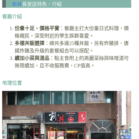
新丼
長安店特色、介紹
餐廳介紹
份量十足、價格平實
：餐廳主打大份量日式料理，價
格親民，深受附近的學生族群喜愛。
多樣丼飯選擇
：總共多達25種丼飯，另有炸豬排、唐
揚炸雞及升級的套餐組合可以搭配。
續加小菜與湯品
：點主食附上的高麗菜絲與味噌湯可
無限續加，且不收服務費，CP值高。
地理位置