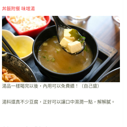
丼飯附餐 味增湯
湯品一樣喝完以後，內用可以免費續！（自己盛）
湯料還真不少豆腐，正好可以讓口中濕潤一點，解解膩。