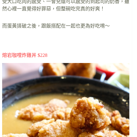
受大口吃肉的感受、一會兒還可以感受的到起司的奶香，雖
然心裡一直覺得好罪惡，但整碗吃完真的好爽！
而蛋黃搓破之後，跟飯搭配在一起也更為好吃唷～
熔岩咖哩炸雞丼 $228