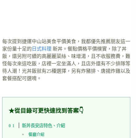
每次提到捷運中山站美食平價美食，我都優先推薦朋友這一
家份量十足的
日式料理
新丼。餐點價格平價樸實，除了丼
飯，還另附可續的高麗麗菜絲、味增湯，且不收服務費，難
怪每次來這吃飯，店裡一定坐滿人，且店外還有不少排隊等
待人潮！光丼飯就有25種選擇，另有炸豬排、唐揚炸雞以及
套餐搭配可選唷。
★從目錄可更快速找到答案👇
新丼長安店特色、介紹
餐廳介紹