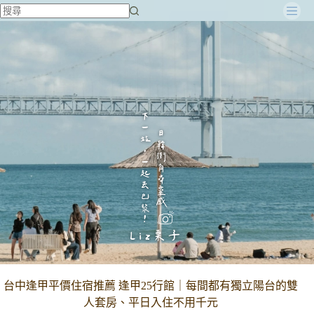
跳
至
主
要
內
容
台中逢甲平價住宿推薦 逢甲25行館｜每間都有獨立陽台的雙
人套房、平日入住不用千元