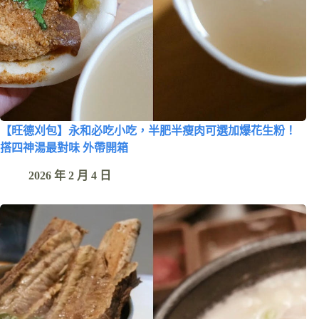
【旺德刈包】永和必吃小吃，半肥半瘦肉可選加爆花生粉！
搭四神湯最對味 外帶開箱
2026 年 2 月 4 日