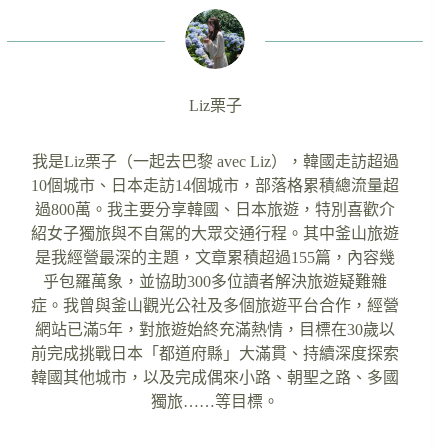
Liz栗子
我是Liz栗子（一起去巴黎 avec Liz），韓國走訪超過
10個城市、日本走訪14個城市，部落格累積總流量超
過800萬。我主要分享韓國、日本旅遊，特別喜歡介
紹女子獨旅與不自駕的大眾交通行程。其中釜山旅遊
是我經營最深的主題，文章累積超過155篇，內容幾
乎包羅萬象，並協助300多位讀者解決旅遊疑難雜
症。我曾與釜山觀光公社及多個旅遊平台合作，經營
網站已滿5年，對旅遊始終充滿熱情，目標在30歲以
前完成挑戰日本「都道府縣」大滿貫、持續深度探索
韓國其他城市，以及完成偶來小路、朝聖之路、多國
獨旅……等目標。