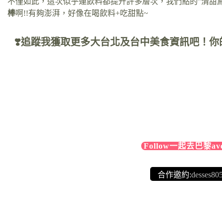
不僅如此，這次似乎連飲料都提升許多層次，我們點的”清甜
棒
啊!!有夠澎湃，好像在喝飲料+吃甜點~
❣️追蹤我獲取更多大台北及台中美食資訊吧！你
Follow一起去巴黎avec 
合作邀約:
desses80