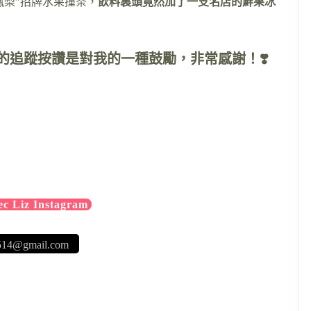
鳳梨”招牌水果撞茶，
飲料裏頭竟然加了一支名店的鮮果冰
的追蹤按讚是對我的一種鼓勵，非常感謝！❣️
Liz Instagram
514@gmail.com