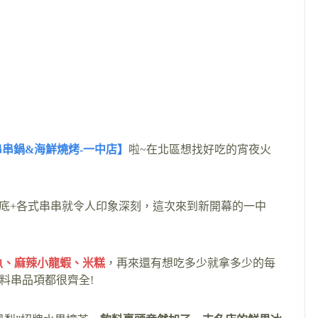
串鍋&海鮮燒烤-一中店】
啦~在北區想找好吃的宵夜火
底+各式串串就令人印象深刻，這次來到新開幕的一中
魚、麻辣小龍蝦、米糕
，再來還有想吃多少就拿多少的每
料串品項都很齊全!