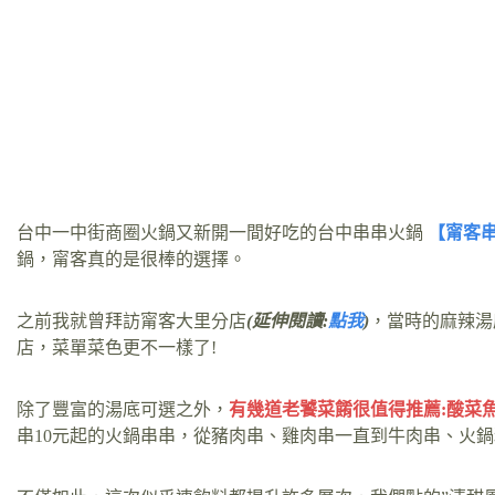
台中一中街商圈火鍋又新開一間好吃的台中串串火鍋
【甯客串
鍋，甯客真的是很棒的選擇。
之前我就曾拜訪甯客大里分店
(延伸閱讀:
點我
)
，當時的麻辣湯
店，菜單菜色更不一樣了!
除了豐富的湯底可選之外，
有幾道老饕菜餚很值得推薦:酸菜
串10元起的火鍋串串，從豬肉串、雞肉串一直到牛肉串、火鍋