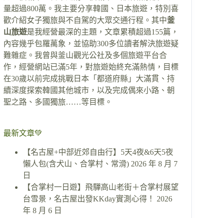
量超過800萬。我主要分享韓國、日本旅遊，特別喜
歡介紹女子獨旅與不自駕的大眾交通行程。其中
釜
山旅遊
是我經營最深的主題，文章累積超過155篇，
內容幾乎包羅萬象，並協助300多位讀者解決旅遊疑
難雜症。我曾與釜山觀光公社及多個旅遊平台合
作，經營網站已滿5年，對旅遊始終充滿熱情，目標
在30歲以前完成挑戰日本「都道府縣」大滿貫、持
續深度探索韓國其他城市，以及完成偶來小路、朝
聖之路、多國獨旅……等目標。
最新文章💚
【名古屋+中部近郊自由行】5天4夜&6天5夜
懶人包(含犬山、合掌村、常滑)
2026 年 8 月 7
日
【合掌村一日遊】飛驒高山老街＋合掌村展望
台雪景，名古屋出發KKday實測心得！
2026
年 8 月 6 日