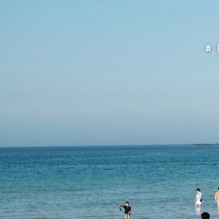
跳
至
主
要
內
容