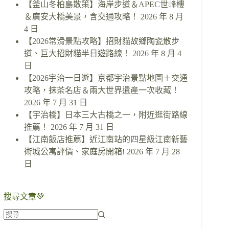
【釜山冬柏島散策】海岸步道＆APEC世峰樓
＆廣安大橋美景，含交通攻略！
2026 年 8 月
4 日
【2026常滑景點攻略】招財貓故鄉陶瓷散步
道、巨大招財貓半日遊路線！
2026 年 8 月 4
日
【2026宇治一日遊】京都宇治景點地圖＋交通
攻略，抹茶名店＆兩大世界遺產一次收藏！
2026 年 7 月 31 日
【宇治橋】日本三大古橋之一，附近逛街路線
推薦！
2026 年 7 月 31 日
【江南飯店推薦】近江南站的四星級江南新藝
術城公寓評價、家庭房開箱!
2026 年 7 月 28
日
搜尋文章💚
找