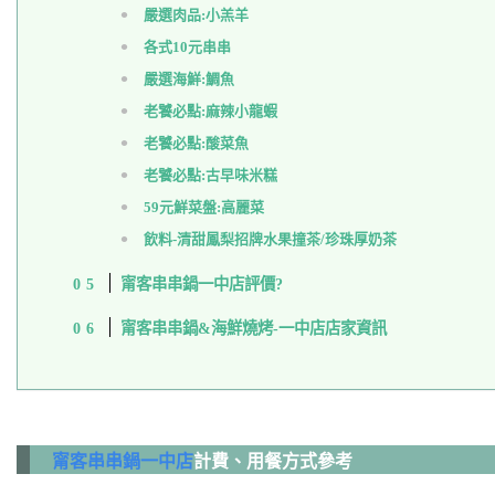
嚴選肉品:小羔羊
各式10元串串
嚴選海鮮:鯛魚
老饕必點:麻辣小龍蝦
老饕必點:酸菜魚
老饕必點:古早味米糕
59元鮮菜盤:高麗菜
飲料-清甜鳳梨招牌水果撞茶/珍珠厚奶茶
甯客串串鍋一中店評價?
甯客串串鍋&海鮮燒烤-一中店店家資訊
甯客串串鍋一中店
計費、用餐方式參考