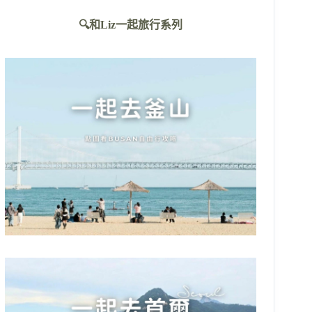
不
🔍和Liz一起旅行系列
到
符
合
條
件
的
結
果