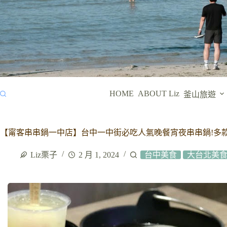
HOME
ABOUT Liz
釜山旅遊
【甯客串串鍋一中店】台中一中街必吃人氣晚餐宵夜串串鍋!多款1
Liz栗子
2 月 1, 2024
台中美食
大台北美