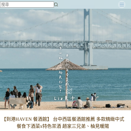
跳
至
主
要
內
容
【到港HAVEN 餐酒館】 台中西區餐酒館推薦 多款精緻中式
餐食下酒菜x特色茶酒 趙家三兄弟、柚見暖陽