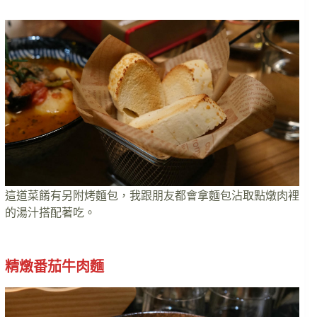
這道菜餚有另附烤麵包，我跟朋友都會拿麵包沾取點燉肉裡
的湯汁搭配著吃。
精燉番茄牛肉麵