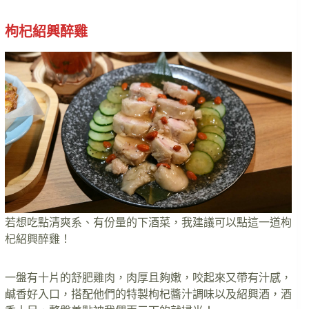
枸杞紹興醉雞
若想吃點清爽系、有份量的下酒菜，我建議可以點這一道枸
杞紹興醉雞！
一盤有十片的舒肥雞肉，肉厚且夠嫩，咬起來又帶有汁感，
鹹香好入口，搭配他們的特製枸杞醬汁調味以及紹興酒，酒