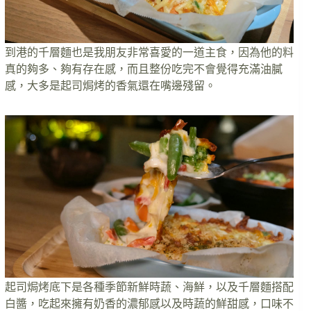
到港的千層麵也是我朋友非常喜愛的一道主食，因為他的料
真的夠多、夠有存在感，而且整份吃完不會覺得充滿油膩
感，大多是起司焗烤的香氣還在嘴邊殘留。
起司焗烤底下是各種季節新鮮時蔬、海鮮，以及千層麵搭配
白醬，吃起來擁有奶香的濃郁感以及時蔬的鮮甜感，口味不