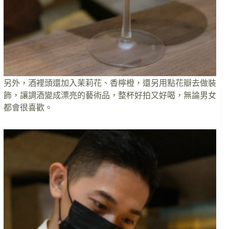
另外，酒裡頭還加入茉莉花、香檸橙，還另用點花瓣去做裝
飾，讓調酒變成漂亮的藝術品，整杯好拍又好喝，無論男女
都會很喜歡。