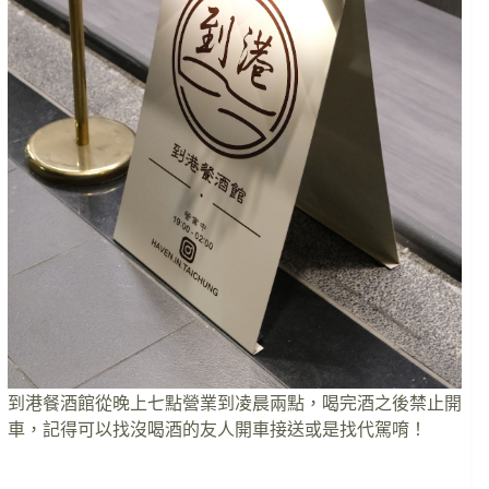
到港餐酒館從晚上七點營業到凌晨兩點，喝完酒之後禁止開
車，記得可以找沒喝酒的友人開車接送或是找代駕唷！