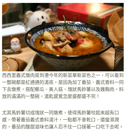
西西里義式燉肉是到港今年的新菜單新菜色之一，可以看到
一整碗都是紅通通的湯底，是因為加了番茄、義式香料一同
下去燉煮，搭配櫛瓜、美人菇、塊狀馬鈴薯以及雞胸肉，料
放的滿滿的一整碗，湯匙感覺怎麼盛都盛不完！
尤其馬鈴薯切成塊狀一同燉煮，使得馬鈴薯咬起來超有口
感，帶著番茄義式香料湯汁，一點都不會乾口，還蠻濕潤
的，番茄的酸甜滋味也讓人忍不住一口接著一口吃下去呢。