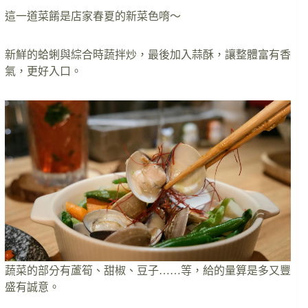
這一道菜餚是店家春夏的新菜色唷～
新鮮的蛤蜊與綜合時蔬拌炒，最後加入蒜酥，讓整體富有香
氣，更好入口。
蔬菜的部分有蘆筍、甜椒、豆子……等，給的量算是多又豐
盛有誠意。