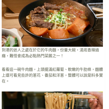
到港的迷人之處在於它的牛肉麵，份量大碗，湯底香辣過
癮，難怪會成為必點熱門菜餚之一！
看看這一碗牛肉麵，上頭擺滿紅蘿蔔、軟嫩的牛肋條，麵體
上還可看見些許的蔥花、番茄和洋蔥，整體可以說是料多實
在。