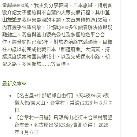
量超過800萬。我主要分享韓國、日本旅遊，特別喜
歡介紹女子獨旅與不自駕的大眾交通行程。其中
釜
山旅遊
是我經營最深的主題，文章累積超過155篇，
內容幾乎包羅萬象，並協助300多位讀者解決旅遊疑
難雜症。我曾與釜山觀光公社及多個旅遊平台合
作，經營網站已滿5年，對旅遊始終充滿熱情，目標
在30歲以前完成挑戰日本「都道府縣」大滿貫、持
續深度探索韓國其他城市，以及完成偶來小路、朝
聖之路、多國獨旅……等目標。
最新文章💚
【名古屋+中部近郊自由行】5天4夜&6天5夜
懶人包(含犬山、合掌村、常滑)
2026 年 8 月 7
日
【合掌村一日遊】飛驒高山老街＋合掌村展望
台雪景，名古屋出發KKday實測心得！
2026
年 8 月 6 日