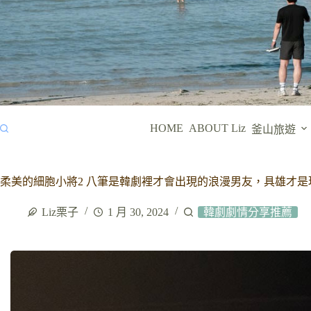
HOME
ABOUT Liz
釜山旅遊
柔美的細胞小將2 八筆是韓劇裡才會出現的浪漫男友，具雄才是
Liz栗子
1 月 30, 2024
韓劇劇情分享推薦