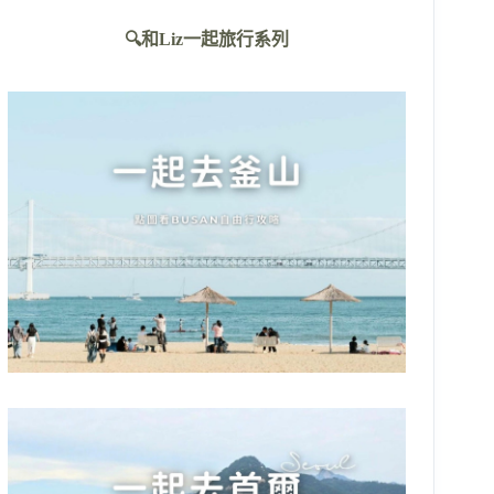
不
🔍和Liz一起旅行系列
到
符
合
條
件
的
結
果