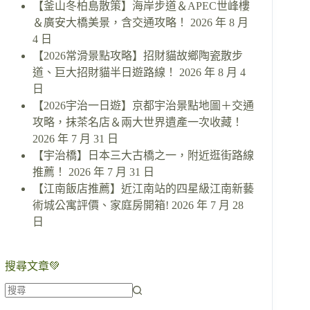
【釜山冬柏島散策】海岸步道＆APEC世峰樓
＆廣安大橋美景，含交通攻略！
2026 年 8 月
4 日
【2026常滑景點攻略】招財貓故鄉陶瓷散步
道、巨大招財貓半日遊路線！
2026 年 8 月 4
日
【2026宇治一日遊】京都宇治景點地圖＋交通
攻略，抹茶名店＆兩大世界遺產一次收藏！
2026 年 7 月 31 日
【宇治橋】日本三大古橋之一，附近逛街路線
推薦！
2026 年 7 月 31 日
【江南飯店推薦】近江南站的四星級江南新藝
術城公寓評價、家庭房開箱!
2026 年 7 月 28
日
搜尋文章💚
找