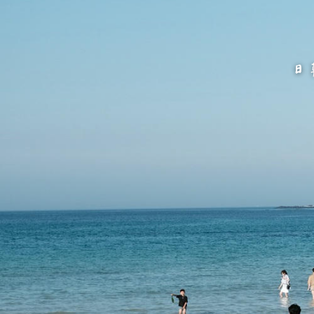
跳
至
主
要
內
容