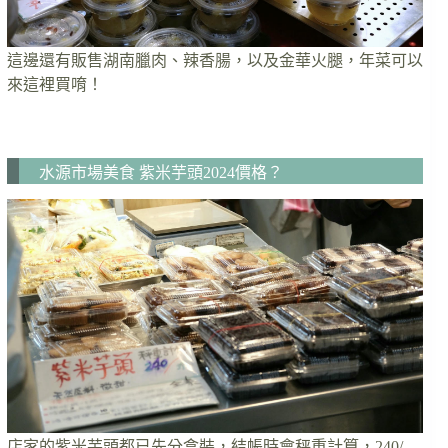
這邊還有販售湖南臘肉、辣香腸，以及金華火腿，年菜可以
來這裡買唷！
水源市場美食 紫米芋頭2024價格？
店家的紫米芋頭都已先分盒裝，結帳時會秤重計算，240/