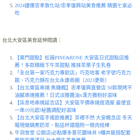
2024捷運忠孝敦化站/忠孝復興站美食推薦 精選七家必
吃
台北大安區美食延伸閱讀：
【東門甜點】松薇PINE&ROSE 大安區日式甜點店推
薦！多款精緻下午茶甜點 推抹茶栗子生乳卷
「全台第一家巧克力專飲店」巧克哈客 老字號巧克力
館、巧克力鍋在台北永康商圈（2023更新）
【台北東區串燒 焦糖楓】忠孝復興直營店 50款現烤不
油膩串燒推薦！日式淡雅醬油x漢方撒粉好滋味
【柒息地串燒延吉店】大安區平價串燒居酒屋 最便宜
一串19元起!秘醬調配好滋味
【台北大安區手搖飲推薦】茶裡不然 大安概念店 冬天
喝現做鍋煮奶茶、點這杯還隨附一根肉桂棒
牛洞食堂 公館店|必點爆多蔥花鹽味丼 9種丼飯搭配套