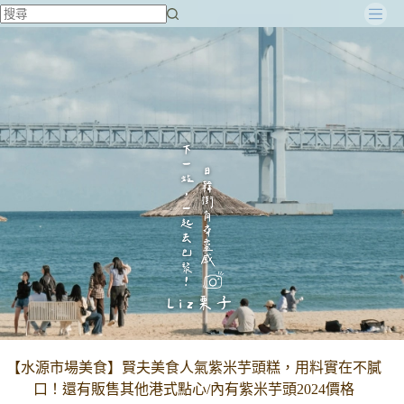
跳
至
主
要
內
容
【水源市場美食】賢夫美食人氣紫米芋頭糕，用料實在不膩
口！還有販售其他港式點心/內有紫米芋頭2024價格