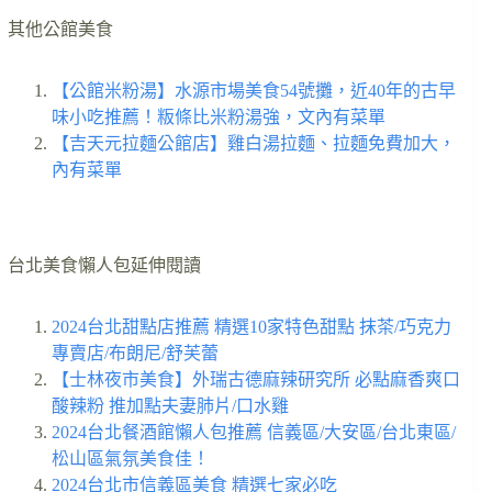
其他公館美食
【公館米粉湯】水源市場美食54號攤，近40年的古早
味小吃推薦！粄條比米粉湯強，文內有菜單
【吉天元拉麵公館店】雞白湯拉麵、拉麵免費加大，
內有菜單
台北美食懶人包延伸閱讀
2024台北甜點店推薦 精選10家特色甜點 抹茶/巧克力
專賣店/布朗尼/舒芙蕾
【士林夜市美食】外瑞古德麻辣研究所 必點麻香爽口
酸辣粉 推加點夫妻肺片/口水雞
2024台北餐酒館懶人包推薦 信義區/大安區/台北東區/
松山區氣氛美食佳！
2024台北市信義區美食 精選七家必吃