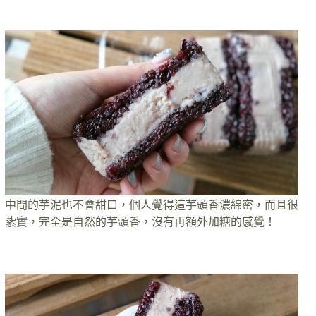
中間的芋泥也不會甜口，個人覺得這芋頭香濃綿密，而且很
紥實，完全是自然的芋頭香，沒有再額外加糖的感覺！