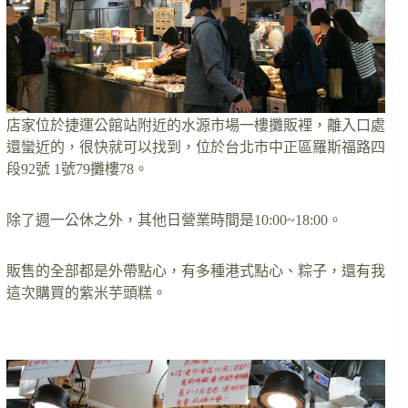
店家位於捷運公館站附近的水源市場一樓攤販裡，離入口處
還蠻近的，很快就可以找到，位於台北市中正區羅斯福路四
段92號 1號79攤樓78。
除了週一公休之外，其他日營業時間是10:00~18:00。
販售的全部都是外帶點心，有多種港式點心、粽子，還有我
這次購買的紫米芋頭糕。