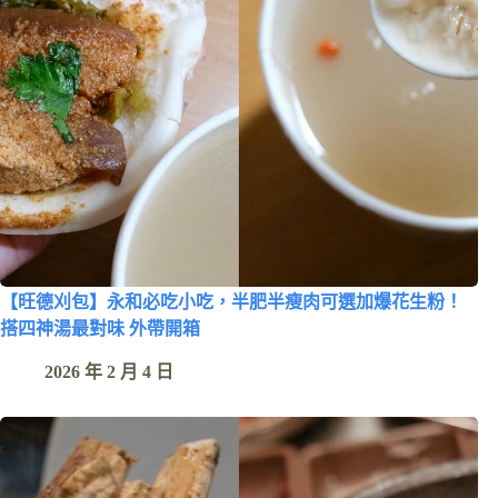
【旺德刈包】永和必吃小吃，半肥半瘦肉可選加爆花生粉！
搭四神湯最對味 外帶開箱
2026 年 2 月 4 日