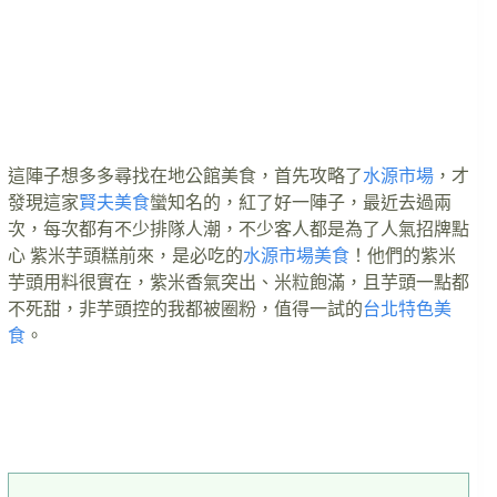
這陣子想多多尋找在地公館美食，首先攻略了
水源市場
，才
發現這家
賢夫美食
蠻知名的，紅了好一陣子，最近去過兩
次，每次都有不少排隊人潮，不少客人都是為了人氣招牌點
心 紫米芋頭糕前來，是必吃的
水源市場美食
！他們的紫米
芋頭用料很實在，紫米香氣突出、米粒飽滿，且芋頭一點都
不死甜，非芋頭控的我都被圈粉，值得一試的
台北特色美
食
。