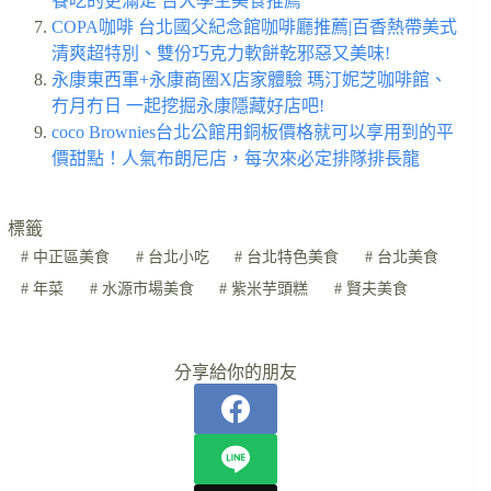
餐吃的更滿足 台大學生美食推薦
COPA咖啡 台北國父紀念館咖啡廳推薦|百香熱帶美式
清爽超特別、雙份巧克力軟餅乾邪惡又美味!
永康東西軍+永康商圈X店家體驗 瑪汀妮芝咖啡館、
冇月冇日 一起挖掘永康隱藏好店吧!
coco Brownies台北公館用銅板價格就可以享用到的平
價甜點！人氣布朗尼店，每次來必定排隊排長龍
標籤
#
中正區美食
#
台北小吃
#
台北特色美食
#
台北美食
#
年菜
#
水源市場美食
#
紫米芋頭糕
#
賢夫美食
分享給你的朋友