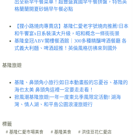
出全新早午餐菜單！超豐盛異國早午餐拼盤，特色英
格蘭蘭開夏砂鍋早午餐必點
【狸小路燒肉專賣店】基隆仁愛老字號燒肉推薦!日本
和牛饗宴x日系裝潢大升級，昭和概念一條街街景
基隆皇冠ABV閣樓餐酒館｜300多種精釀啤酒餐廳 各
式義大利麵、啤酒超推！英倫風格彷彿來到國外
基隆旅遊
基隆、鼻頭角小旅行|如日本動畫般的忘憂谷、基隆的
海也太美 鼻頭角這裡一定要走走看！
掀風潮基隆旅遊|一年一度東北季風限定活動! 湖海
灣、情人湖、和平島公園浪漫旅遊行
標籤
#
基隆仁愛市場美食
#
基隆美食
#
洪佳豆花仁愛店