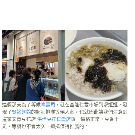
連假那天為了等候
峰壽司
，就在基隆仁愛市場到處逛逛，發
現了
吳姳麵館
的超狂排隊等候人潮，也就因此讓我們注意到
這家文青豆花店
洪佳豆花仁愛店
囉！價格正常，豆香十
足，等餐也不會太久，還挺值得推薦的。