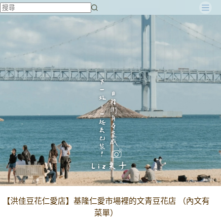
跳
至
主
要
內
容
【洪佳豆花仁愛店】基隆仁愛市場裡的文青豆花店 （內文有
菜單）