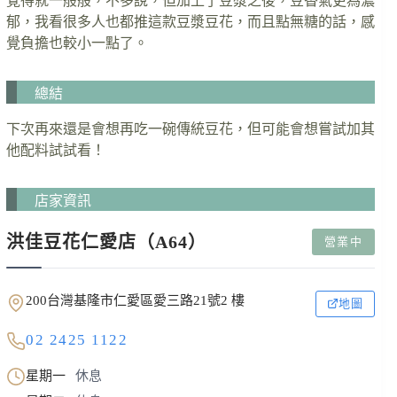
覺得就一般般，不多說，但加上了豆漿之後，豆香氣更為濃
郁，我看很多人也都推這款豆漿豆花，而且點無糖的話，感
覺負擔也較小一點了。
總結
下次再來還是會想再吃一碗傳統豆花，但可能會想嘗試加其
他配料試試看！
店家資訊
洪佳豆花仁愛店（A64）
營業中
200台灣基隆市仁愛區愛三路21號2 樓
地圖
02 2425 1122
星期一
休息