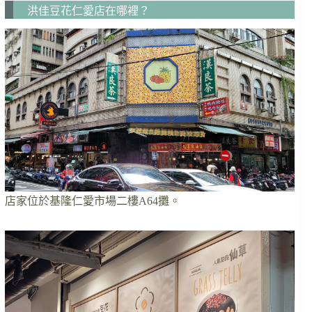
洪佳豆花仁愛店在哪裡？
店家位於基隆仁愛市場二樓A64攤。