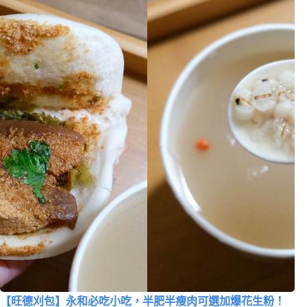
【旺德刈包】永和必吃小吃，半肥半瘦肉可選加爆花生粉！