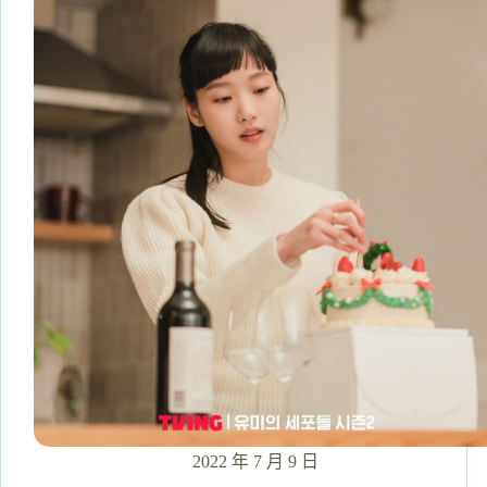
《20
世
紀
少
女》
金
裕
貞
青
澀
初
戀
上
演!
演
員
介
紹/
電
影
2022 年 7 月 9 日
看