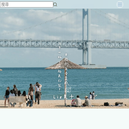
跳
至
主
要
內
容