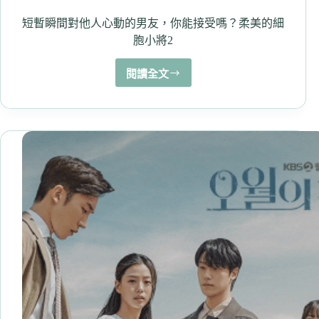
點/
心
短暫瞬間對他人心動的男友，你能接受嗎？柔美的細
得
胞小將2
閱讀全文
短
暫
瞬
間
對
他
人
心
動
的
男
友，
你
能
接
受