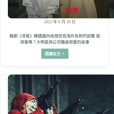
男
友，
具
雄
2022 年 6 月 28 日
才
是
現
韓劇《流星》韓國國內收視低但海外有熱烈迴響 值
實
得看嗎？大明星與公司職員戀愛的故事
中
的
閱讀全文
韓
男
劇
友？
《流
星》
韓
國
國
內
收
視
低