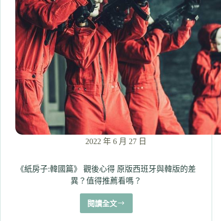
但
海
外
有
熱
烈
迴
響
值
得
看
嗎？
大
明
2022 年 6 月 27 日
星
與
公
《紙房子:韓國篇》 觀後心得 原版西班牙與韓版的差
司
異？值得推薦看嗎？
職
員
閱讀全文
《紙
戀
房
愛