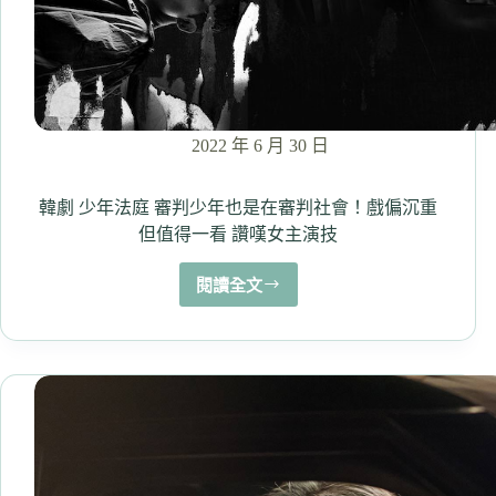
些
戲？
Netflix
新
劇
熱
2022 年 6 月 30 日
播
超
好
韓劇 少年法庭 審判少年也是在審判社會！戲偏沉重
看
但值得一看 讚嘆女主演技
閱讀全文
韓
劇
少
年
法
庭
審
判
少