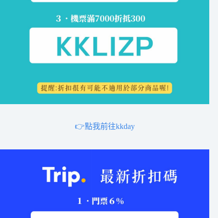
👉點我前往kkday