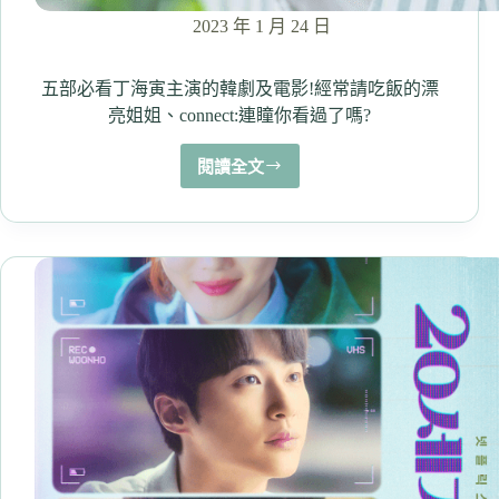
2023 年 1 月 24 日
五部必看丁海寅主演的韓劇及電影!經常請吃飯的漂
亮姐姐、connect:連瞳你看過了嗎?
閱讀全文
五
部
必
看
丁
海
寅
主
演
的
韓
劇
及
電