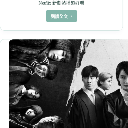
戀
Netflix 新劇熱播超好看
情
故
閱讀全文
飾
事
演
非
常
律
師
禹
英
禑
的
朴
恩
斌
原
來
她
演
過
這