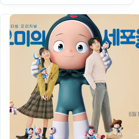
子:
的
韓
故
國
事
篇》
觀
後
心
得
原
版
西
班
牙
與
韓
版
的
差
異？
值
得