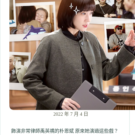
｜
韓
國
五
月
沉
痛
的
光
州
事
變
以
及
男
女
主
角
2022 年 7 月 4 日
的
悲
歌
飾演非常律師禹英禑的朴恩斌 原來她演過這些戲？