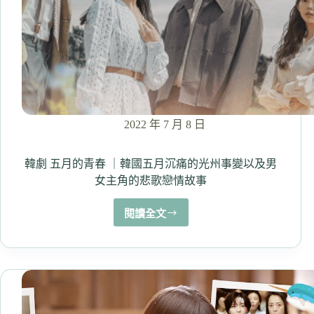
嗎？
柔
美
的
細
胞
小
將
2
2022 年 7 月 8 日
韓劇 五月的青春 ｜韓國五月沉痛的光州事變以及男
女主角的悲歌戀情故事
閱讀全文
韓
劇
五
月
的
青
春