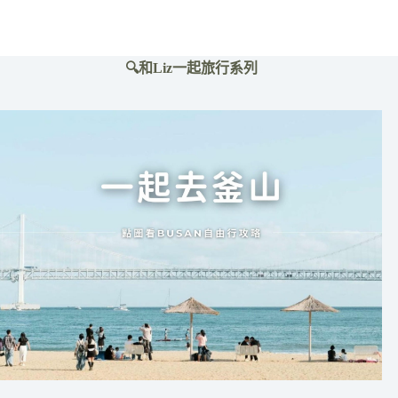
集
分
集
🔍和Liz一起旅行系列
劇
情
解
析/
劇
情/
評
價