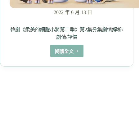
推
薦
2022 年 6 月 13 日
看
嗎？
韓劇《柔美的細胞小將第二季》第2集分集劇情解析/
劇情/評價
閱讀全文
韓
劇
《柔
美
的
細
胞
小
將
第
二
季》
第
2