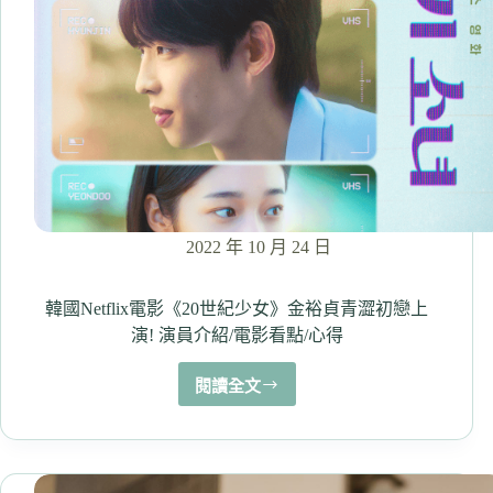
影!
經
常
請
吃
飯
的
漂
亮
姐
姐、
2022 年 10 月 24 日
connect:
連
瞳
韓國Netflix電影《20世紀少女》金裕貞青澀初戀上
你
演! 演員介紹/電影看點/心得
看
過
閱讀全文
韓
了
國
嗎?
Netflix
電
影