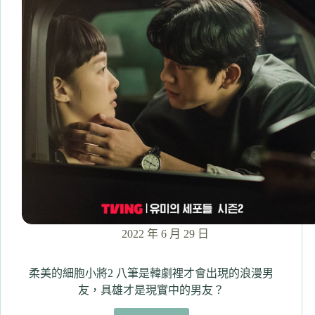
年
也
是
在
審
判
社
會！
戲
偏
沉
重
但
值
得
一
2022 年 6 月 29 日
看
讚
嘆
柔美的細胞小將2 八筆是韓劇裡才會出現的浪漫男
女
友，具雄才是現實中的男友？
主