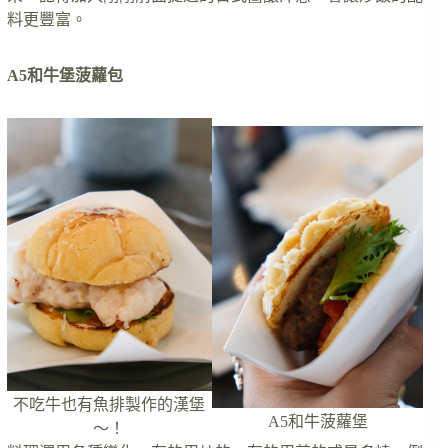
料更豐富。
A5和牛堡菠蘿包
不吃牛也有魚排製作的漢堡
A5和牛菠蘿堡
～！