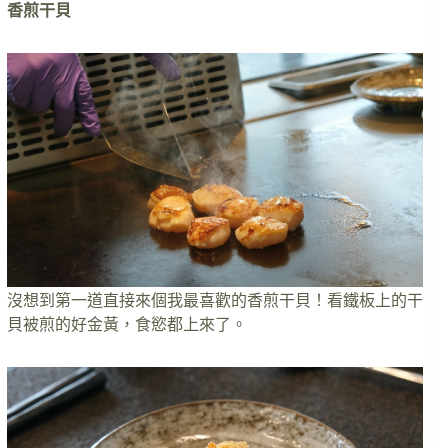
香煎干貝
沒想到第一道直接來個我最喜歡的香煎干貝！看鐵板上的干
貝被煎的好金黃，食慾都上來了。