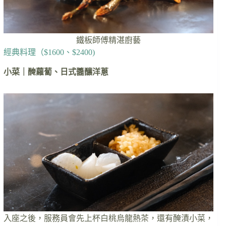
鐵板師傅精湛廚藝
經典料理（$1600、$2400)
小菜｜醃蘿蔔、日式醬釀洋蔥
入座之後，服務員會先上杯白桃烏龍熱茶，還有醃漬小菜，