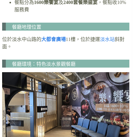
餐點分為
1600樂饗宴
及
2400套餐樂盛宴
，餐點收10%
服務費
餐廳地理位置
位於淡水中山路的
大都會廣場
11樓，位於捷運
淡水站
斜對
面。
餐廳環境：特色淡水景觀餐廳