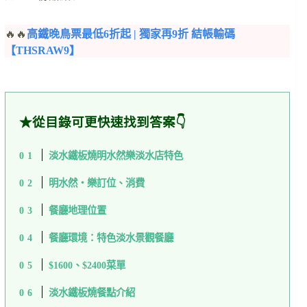
🔥🔥
高鐵晚鳥票最低6折起 | 獨家再9折 結帳輸碼
【THSRAW9】
★從目錄可更快速找到答案👇
淡水鐵板燒明水然樂淡水店特色
明水然・樂訂位、消費
餐廳地理位置
餐廳環境：特色淡水景觀餐廳
$1600、$2400菜單
淡水鐵板燒餐點介紹