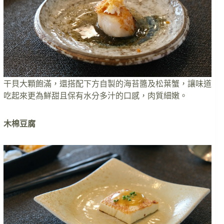
干貝大顆飽滿，還搭配下方自製的海苔醬及松葉蟹，讓味道
吃起來更為鮮甜且保有水分多汁的口感，肉質細嫩。
木棉豆腐