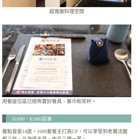
超寬敞料理空間
用餐座位區已經佈置好餐具、餐巾和茶杯。
$1600、$2400菜單
餐點皆是14道，1600套餐主打高CP，可以享受到老饕活龍
蝦三吃、北海道干貝、肉品三選一等。