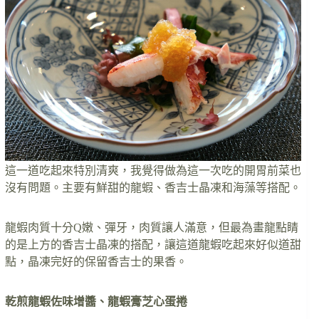
這一道吃起來特別清爽，我覺得做為這一次吃的開胃前菜也
沒有問題。主要有鮮甜的龍蝦、香吉士晶凍和海藻等搭配。
龍蝦肉質十分Q嫩、彈牙，肉質讓人滿意，但最為畫龍點睛
的是上方的香吉士晶凍的搭配，讓這道龍蝦吃起來好似道甜
點，晶凍完好的保留香吉士的果香。
乾煎龍蝦佐味增醬、龍蝦膏芝心蛋捲