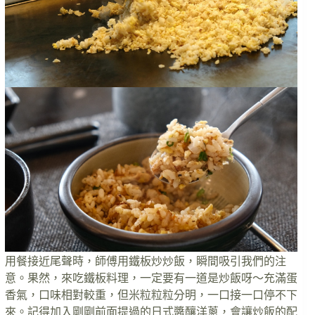
用餐接近尾聲時，師傅用鐵板炒炒飯，瞬間吸引我們的注
意。果然，來吃鐵板料理，一定要有一道是炒飯呀～充滿蛋
香氣，口味相對較重，但米粒粒粒分明，一口接一口停不下
來。記得加入剛剛前面提過的日式醬釀洋蔥，會讓炒飯的配