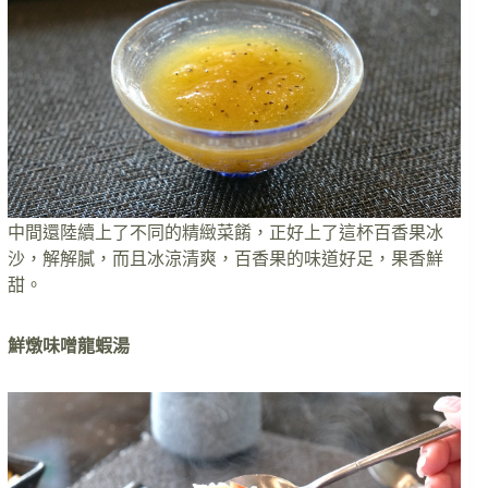
中間還陸續上了不同的精緻菜餚，正好上了這杯百香果冰
沙，解解膩，而且冰涼清爽，百香果的味道好足，果香鮮
甜。
鮮燉味噌龍蝦湯