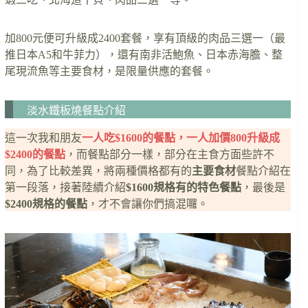
加800元便可升級成2400套餐，享有頂級的肉品三選一（最
推日本A5和牛菲力），還有南非活鮑魚、日本赤海膽、整
尾現流魚等主要食材，是限量供應的套餐。
淡水鐵板燒餐點介紹
這一次我和朋友
一人吃$1600的餐點，一人加價800升級成
$2400的餐點
，而餐點部分一樣，部分在主食方面些許不
同，為了比較差異，將兩種價格都有的
主要食材
餐點介紹在
第一段落，接著陸續介紹
$1600規格有的特色餐點
，最後是
$2400規格的餐點
，才不會讓你們搞混囉。