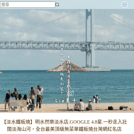
跳
至
主
要
內
容
【淡水鐵板燒】明水然樂淡水店.GOOGLE 4.8星.一秒走入壯
闊淡海山河，全台最美頂級無菜單鐵板燒台灣網紅名店