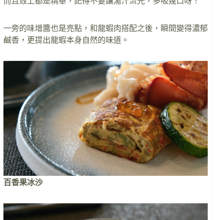
而且殼上都是精華，記得不要讓湯汁流光，多吸幾口呀！
一旁的味增醬也是亮點，和龍蝦肉搭配之後，瞬間變得濃郁
鹹香，更提出龍蝦本身自然的味道。
百香果冰沙