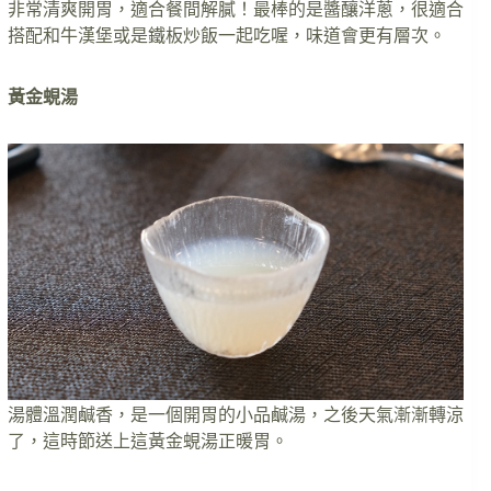
非常清爽開胃，適合餐間解膩！最棒的是醬釀洋蔥，很適合
搭配和牛漢堡或是鐵板炒飯一起吃喔，味道會更有層次。
黃金蜆湯
湯體溫潤鹹香，是一個開胃的小品鹹湯，之後天氣漸漸轉涼
了，這時節送上這黃金蜆湯正暖胃。