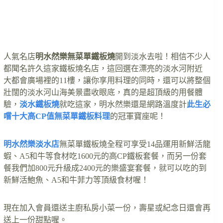
人氣名店
明水然樂無菜單鐵板燒
開到淡水去啦！相信不少人
都聞名許久這家鐵板燒名店，這回選在漂亮的淡水河附近
大都會廣場裡的11樓，讓你享用料理的同時，還可以將整個
壯闊的淡水河山海美景盡收眼底，真的是超頂級的用餐體
驗，
淡水鐵板燒
就吃這家，明水然樂還是網路溫度計
此生必
嚐十大高CP值無菜單鐵板料理
的冠軍寶座呢！
明水然樂淡水店
無菜單鐵板燒全程可享受14品運用新鮮活龍
蝦、A5和牛等食材吃1600元的高CP鐵板套餐，而另一份套
餐我們加800元升級成2400元的樂盛宴套餐，就可以吃的到
新鮮活鮑魚、A5和牛菲力等頂級食材喔！
現在加入會員還送主廚私房小菜一份，壽星或紀念日還會再
送上一份甜點喔。