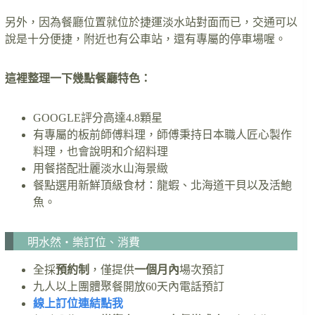
另外，因為餐廳位置就位於捷運淡水站對面而已，交通可以
說是十分便捷，附近也有公車站，還有專屬的停車場喔。
這裡整理一下幾點餐廳特色：
GOOGLE評分高達4.8顆星
有專屬的板前師傅料理，師傅秉持日本職人匠心製作
料理，也會說明和介紹料理
用餐搭配壯麗淡水山海景緻
餐點選用新鮮頂級食材：龍蝦、北海道干貝以及活鮑
魚。
明水然・樂訂位、消費
全採
預約制
，僅提供
一個月內
場次預訂
九人以上團體聚餐開放60天內電話預訂
線上訂位連結點我