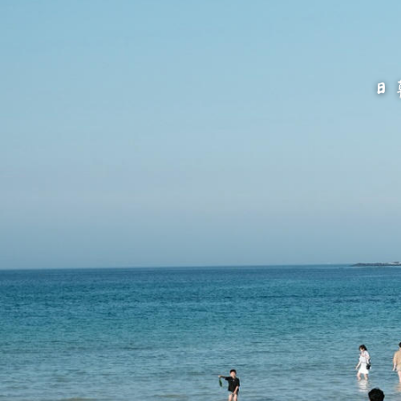
跳
至
主
要
內
容