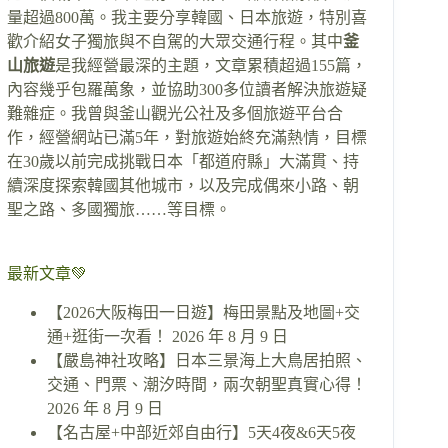
量超過800萬。我主要分享韓國、日本旅遊，特別喜
歡介紹女子獨旅與不自駕的大眾交通行程。其中
釜
山旅遊
是我經營最深的主題，文章累積超過155篇，
內容幾乎包羅萬象，並協助300多位讀者解決旅遊疑
難雜症。我曾與釜山觀光公社及多個旅遊平台合
作，經營網站已滿5年，對旅遊始終充滿熱情，目標
在30歲以前完成挑戰日本「都道府縣」大滿貫、持
續深度探索韓國其他城市，以及完成偶來小路、朝
聖之路、多國獨旅……等目標。
最新文章💚
【2026大阪梅田一日遊】梅田景點及地圖+交
通+逛街一次看！
2026 年 8 月 9 日
【嚴島神社攻略】日本三景海上大鳥居拍照、
交通、門票、潮汐時間，兩次朝聖真實心得！
2026 年 8 月 9 日
【名古屋+中部近郊自由行】5天4夜&6天5夜