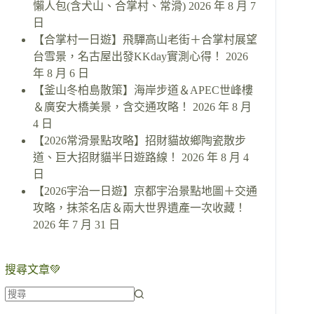
懶人包(含犬山、合掌村、常滑)
2026 年 8 月 7
日
【合掌村一日遊】飛驒高山老街＋合掌村展望
台雪景，名古屋出發KKday實測心得！
2026
年 8 月 6 日
【釜山冬柏島散策】海岸步道＆APEC世峰樓
＆廣安大橋美景，含交通攻略！
2026 年 8 月
4 日
【2026常滑景點攻略】招財貓故鄉陶瓷散步
道、巨大招財貓半日遊路線！
2026 年 8 月 4
日
【2026宇治一日遊】京都宇治景點地圖＋交通
攻略，抹茶名店＆兩大世界遺產一次收藏！
2026 年 7 月 31 日
搜尋文章💚
找