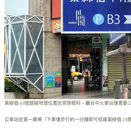
葉綠宿-川閱旅館地理位置近宮原眼科，離台中火車站僅需要
公車站近第一廣場（下車僅步行約一分鐘即可抵達葉綠宿-川閱