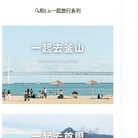
不
🔍和Liz一起旅行系列
到
符
合
條
件
的
結
果