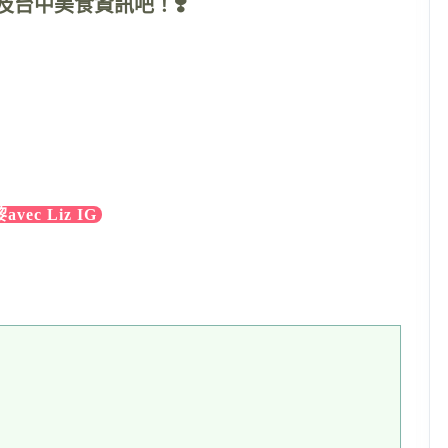
及台中美食資訊吧！❣️
vec Liz IG