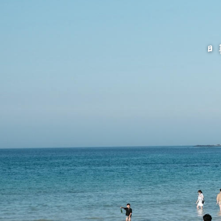
跳
至
主
要
內
容