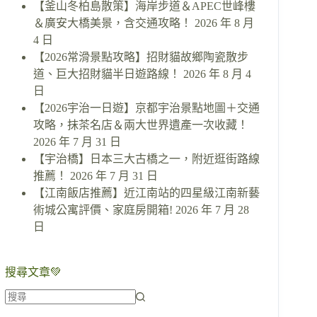
【釜山冬柏島散策】海岸步道＆APEC世峰樓
＆廣安大橋美景，含交通攻略！
2026 年 8 月
4 日
【2026常滑景點攻略】招財貓故鄉陶瓷散步
道、巨大招財貓半日遊路線！
2026 年 8 月 4
日
【2026宇治一日遊】京都宇治景點地圖＋交通
攻略，抹茶名店＆兩大世界遺產一次收藏！
2026 年 7 月 31 日
【宇治橋】日本三大古橋之一，附近逛街路線
推薦！
2026 年 7 月 31 日
【江南飯店推薦】近江南站的四星級江南新藝
術城公寓評價、家庭房開箱!
2026 年 7 月 28
日
搜尋文章💚
找