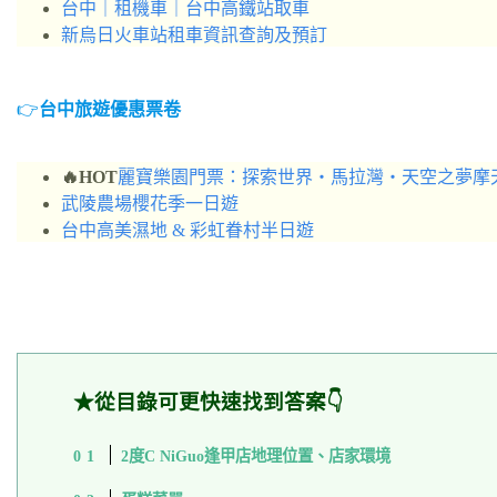
台中｜租機車｜台中高鐵站取車
新烏日火車站租車資訊查詢及預訂
👉
台中旅遊優惠票卷
🔥
HOT
麗寶樂園門票：探索世界・馬拉灣・天空之夢摩
武陵農場櫻花季一日遊
台中高美濕地 & 彩虹眷村半日遊
★從目錄可更快速找到答案👇
2度C NiGuo逢甲店地理位置、店家環境