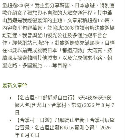
量超過800萬。我主要分享韓國、日本旅遊，特別喜
歡介紹女子獨旅與不自駕的大眾交通行程。其中
釜
山旅遊
是我經營最深的主題，文章累積超過155篇，
內容幾乎包羅萬象，並協助300多位讀者解決旅遊疑
難雜症。我曾與釜山觀光公社及多個旅遊平台合
作，經營網站已滿5年，對旅遊始終充滿熱情，目標
在30歲以前完成挑戰日本「都道府縣」大滿貫、持
續深度探索韓國其他城市，以及完成偶來小路、朝
聖之路、多國獨旅……等目標。
最新文章💚
【名古屋+中部近郊自由行】5天4夜&6天5夜
懶人包(含犬山、合掌村、常滑)
2026 年 8 月 7
日
【合掌村一日遊】飛驒高山老街＋合掌村展望
台雪景，名古屋出發KKday實測心得！
2026
年 8 月 6 日