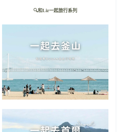
不
🔍和Liz一起旅行系列
到
符
合
條
件
的
結
果