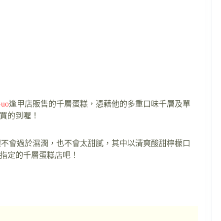
uo
逢甲店販售的千層蛋糕，憑藉他的多重口味千層及單
買的到喔！
整體不會過於濕潤，也不會太甜膩，其中以清爽酸甜檸檬口
指定的千層蛋糕店吧！