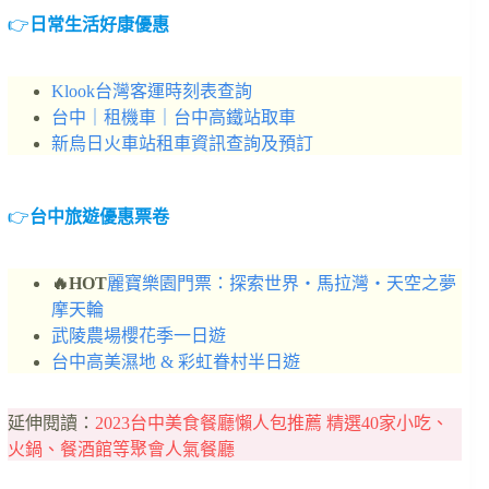
👉
日常生活好康優惠
Klook台灣客運時刻表查詢
台中｜租機車｜台中高鐵站取車
新烏日火車站租車資訊查詢及預訂
👉
台中旅遊優惠票卷
🔥
HOT
麗寶樂園門票：探索世界・馬拉灣・天空之夢
摩天輪
武陵農場櫻花季一日遊
台中高美濕地 & 彩虹眷村半日遊
延伸閱讀：
2023台中美食餐廳懶人包推薦 精選40家小吃、
火鍋、餐酒館等聚會人氣餐廳