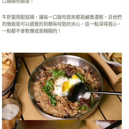
口還越吃越香！
牛肝菌搭配菇類，讓每一口飯吃起來都是鹹香濃郁，且他們
的燉飯是可以感覺的到頗有咬勁的米心，這一點深得我心，
一點都不會軟爛或是糊糊的！