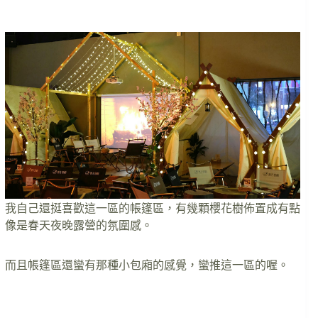
我自己還挺喜歡這一區的帳篷區，有幾顆櫻花樹佈置成有點
像是春天夜晚露營的氛圍感。
而且帳篷區還蠻有那種小包廂的感覺，蠻推這一區的喔。