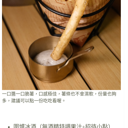
一口醬一口脆薯，口感極佳，薯條也不會濕軟，份量也夠
多，建議可以點一份吃吃看喔。
圍爐冰酒（無酒精特調果汁+招待小點）