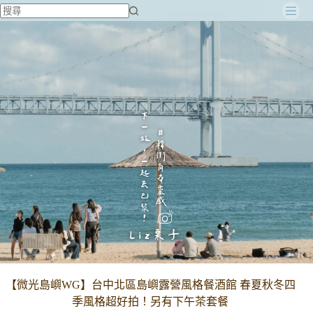
跳
至
主
要
內
容
【微光島嶼WG】台中北區島嶼露營風格餐酒館 春夏秋冬四
季風格超好拍！另有下午茶套餐