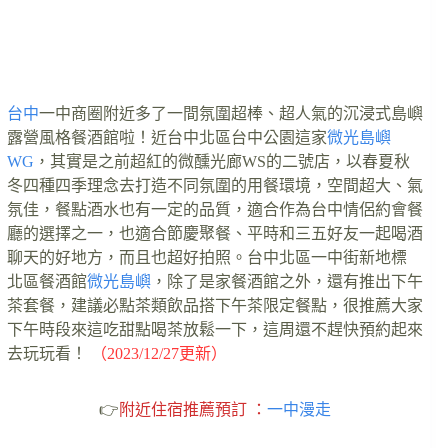
台中
一中商圈附近多了一間氛圍超棒、超人氣的沉浸式島嶼
露營風格餐酒館啦！近台中北區台中公園這家
微光島嶼
WG
，其實是之前超紅的微醺光廊WS的二號店，以春夏秋
冬四種四季理念去打造不同氛圍的用餐環境，空間超大、氣
氛佳，餐點酒水也有一定的品質，適合作為台中情侶約會餐
廳的選擇之一，也適合節慶聚餐、平時和三五好友一起喝酒
聊天的好地方，而且也超好拍照。台中北區一中街新地標
北區餐酒館
微光島嶼
，除了是家餐酒館之外，還有推出下午
茶套餐，建議必點茶類飲品搭下午茶限定餐點，很推薦大家
下午時段來這吃甜點喝茶放鬆一下，這周還不趕快預約起來
去玩玩看！
（2023/12/27更新）
👉
附近住宿推薦預訂 ：
一中漫走