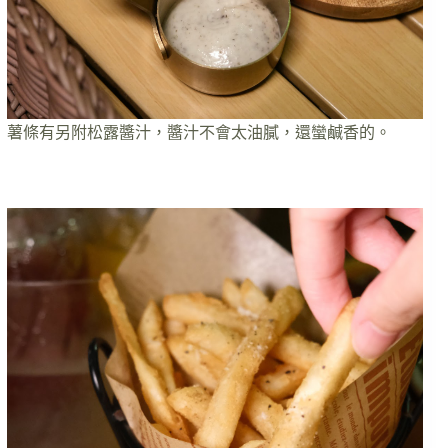
薯條有另附松露醬汁，醬汁不會太油膩，還蠻鹹香的。