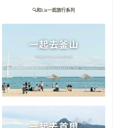
不
🔍和Liz一起旅行系列
到
符
合
條
件
的
結
果