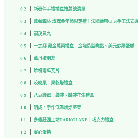
新春伴手禮禮盒推薦總清單
薔薇森林 玫瑰金年節限定禮！法國藍帶Chef手工法式
福茂貢丸
一之鄉 藏金萬兩禮盒｜金塊造型糕點、美元鈔票蛋糕
萬丹椒朋友
珍棧南瓜瓦片
咬咬果｜果乾塔禮盒
八豆聯軍｜袋裝、罐裝花生禮盒
明成。手作低溫烘焙堅果
多儂莊園工坊DARKOLAKE｜巧克力禮盒
實心蛋捲