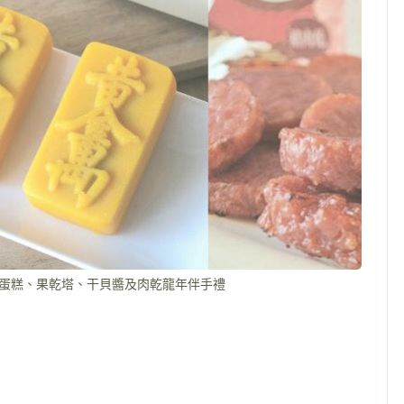
鈔票蛋糕、果乾塔、干貝醬及肉乾龍年伴手禮