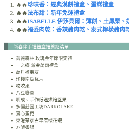
🔥🔥
珍味香：經典漢餅禮盒、蛋糕禮盒
🔥🔥
法布甜：新年免運禮盒
🔥🔥
ISABELLE 伊莎貝爾：薄餅、土鳳梨
🔥🔥
福委肉乾：香辣豬肉乾、泰式檸檬豬肉
新春伴手禮禮盒推薦總清單
薔薇森林 玫瑰金年節限定禮
一之鄉 藏金萬兩禮盒
萬丹椒朋友
珍棧南瓜瓦片
咬咬果
八豆聯軍
明成。手作低溫烘焙堅果
多儂莊園工坊DARKOLAKE
實心蛋捲
東港蔡家古早厝櫻花蝦
27號香腸