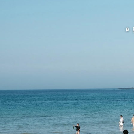
跳
至
主
要
內
容