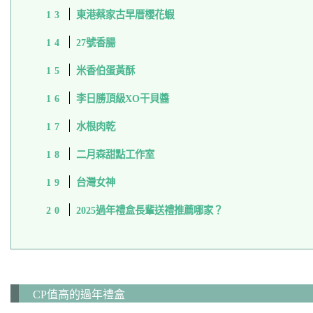
東港蔡家古早厝櫻花蝦
27號香腸
米香伯蛋黃酥
李日勝頂級XO干貝醬
水根肉乾
二月森甜點工作室
台灣女神
2025過年禮盒長輩送禮推薦哪家？
CP值高的過年禮盒