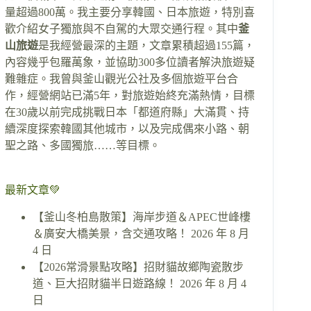
量超過800萬。我主要分享韓國、日本旅遊，特別喜
歡介紹女子獨旅與不自駕的大眾交通行程。其中
釜
山旅遊
是我經營最深的主題，文章累積超過155篇，
內容幾乎包羅萬象，並協助300多位讀者解決旅遊疑
難雜症。我曾與釜山觀光公社及多個旅遊平台合
作，經營網站已滿5年，對旅遊始終充滿熱情，目標
在30歲以前完成挑戰日本「都道府縣」大滿貫、持
續深度探索韓國其他城市，以及完成偶來小路、朝
聖之路、多國獨旅……等目標。
最新文章💚
【釜山冬柏島散策】海岸步道＆APEC世峰樓
＆廣安大橋美景，含交通攻略！
2026 年 8 月
4 日
【2026常滑景點攻略】招財貓故鄉陶瓷散步
道、巨大招財貓半日遊路線！
2026 年 8 月 4
日