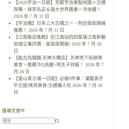
【2026宇治一日遊】京都宇治景點地圖＋交通
攻略，抹茶名店＆兩大世界遺產一次收藏！
2026 年 7 月 31 日
【宇治橋】日本三大古橋之一，附近逛街路線
推薦！
2026 年 7 月 31 日
【江南飯店推薦】近江南站的四星級江南新藝
術城公寓評價、家庭房開箱!
2026 年 7 月 28
日
【能古烏龍麵 天神大樓店】天神地下街排隊
美食，推薦冷Q烏龍+明太子拌飯！
2026 年 7
月 28 日
【釜山青沙浦一日遊】必做9件事：灌籃高手
平交道/烤貝美食/交通懶人包
2026 年 7 月 28
日
搜尋文章💚
找