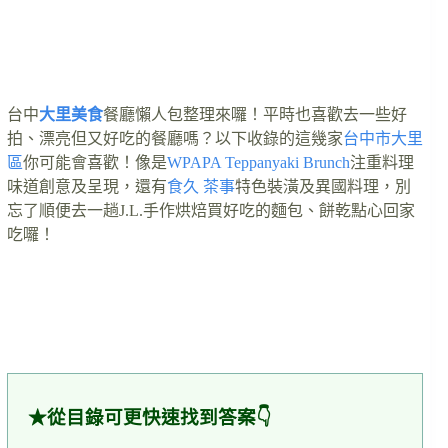
台中
大里美食
餐廳懶人包整理來囉！平時也喜歡去一些好
拍、漂亮但又好吃的餐廳嗎？以下收錄的這幾家
台中市
大里
區
你可能會喜歡！像是
WPAPA Teppanyaki Brunch
注重料理
味道創意及呈現，還有
食久 茶事
特色裝潢及異國料理，別
忘了順便去一趟J.L.手作烘焙買好吃的麵包、餅乾點心回家
吃囉！
★從目錄可更快速找到答案👇