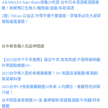
ARAMASA-Sake Bistro母龜小吃部 台中日本清酒餐酒館推
薦！新鮮預訂生魚片/鰻魚飯/釜飯/多款清酒
2度C NiGuo 公益店 外帶平價千層蛋糕，草莓季必吃大湖草
莓製戚風蛋糕！
台中美食懶人包延伸閱讀
【2025台中下午茶推薦】飯店午茶.氣氛質感/不限時咖啡廳/
外帶甜點精選10+
2025台中情人節約會餐廳推薦！10+氛圍浪漫餐廳/餐酒館/
無菜單料理
2025台中CP值高餐廳精選10多家.人均價位、餐廳特色詳細
介紹！
台中西區美食精選10+家 最棒咖啡/質感餐酒館/牛肉麵/特色
餐廳