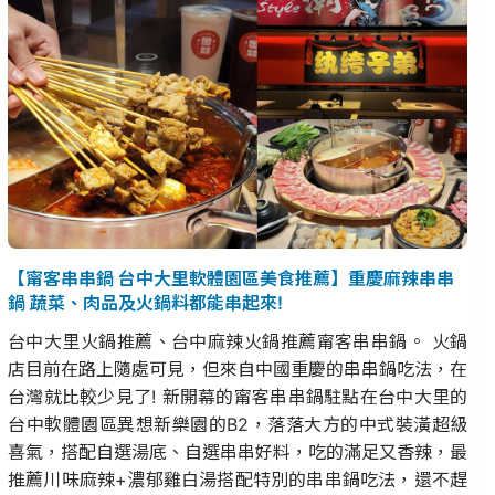
【甯客串串鍋 台中大里軟體園區美食推薦】重慶麻辣串串
鍋 蔬菜、肉品及火鍋料都能串起來!
台中大里火鍋推薦、台中麻辣火鍋推薦甯客串串鍋。 火鍋
店目前在路上隨處可見，但來自中國重慶的串串鍋吃法，在
台灣就比較少見了! 新開幕的甯客串串鍋駐點在台中大里的
台中軟體園區異想新樂園的B2，落落大方的中式裝潢超級
喜氣，搭配自選湯底、自選串串好料，吃的滿足又香辣，最
推薦川味麻辣+濃郁雞白湯搭配特別的串串鍋吃法，還不趕