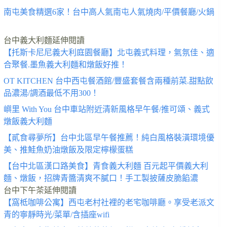
南屯美食精選6家！台中高人氣南屯人氣燒肉/平價餐廳/火鍋
台中義大利麵延伸閱讀
【托斯卡尼尼義大利庭園餐廳】北屯義式料理，氣氛佳、適
合聚餐.墨魚義大利麵和燉飯好推！
OT KITCHEN 台中西屯餐酒館/豐盛套餐含兩種前菜.甜點飲
品濃湯/調酒最低不用300！
嶼里 With You 台中車站附近清新風格早午餐/推可頌、義式
燉飯義大利麵
【貳食尋夢所】台中北區早午餐推薦！純白風格裝潢環境優
美、推鮭魚奶油燉飯及限定檸檬蛋糕
【台中北區漢口路美食】青食義大利麵 百元起平價義大利
麵、燉飯，招牌青醬清爽不膩口！手工製披薩皮脆餡濃
台中下午茶延伸閱讀
【窩柢咖啡公寓】西屯老村社裡的老宅咖啡廳。享受老派文
青的寧靜時光/菜單/含插座wifi