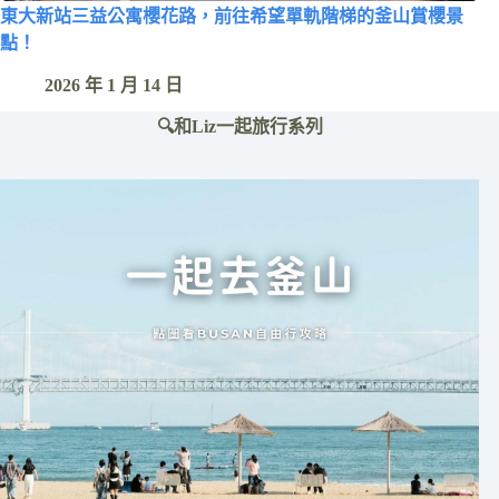
東大新站三益公寓櫻花路，前往希望單軌階梯的釜山賞櫻景
點！
2026 年 1 月 14 日
🔍和Liz一起旅行系列