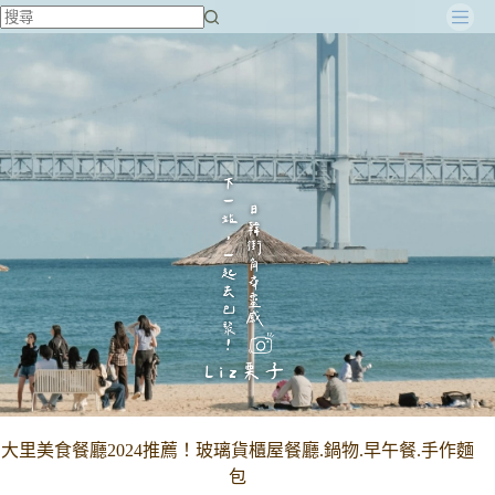
跳
至
主
要
內
容
大里美食餐廳2024推薦！玻璃貨櫃屋餐廳.鍋物.早午餐.手作麵
包