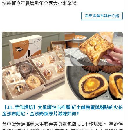
快趁著今年農曆新年全家大小來聚餐!
看更多美食延伸介紹
【J.L.手作烘焙】大里麵包店推薦!紅土鹹鴨蛋與甜點的火花
金沙布朗尼、金沙奶酥厚片滋味如何?
台中蛋黃酥推薦大里巷弄美食麵包店 J.L手作烘焙。 年節伴