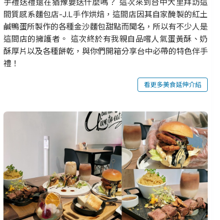
手禮送禮還在猶豫要送什麼嗎？ 這次來到台中大里拜訪這
間質感系麵包店-J.L手作烘焙，這間店因其自家醃製的紅土
鹹鴨蛋所製作的各種金沙麵包甜點而聞名，所以有不少人是
這間店的擁護者。 這次終於有我親自品嚐人氣蛋黃酥、奶
酥厚片以及各種餅乾，與你們開箱分享台中必帶的特色伴手
禮！
看更多美食延伸介紹