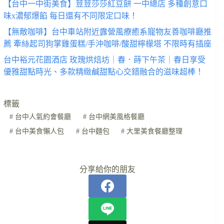
【台中一中街美食】荳荳莎莎紅豆餅 一中總店 多種創意口
味x濃郁爆餡 每日還有不同限定口味！
【無敵咖啡】台中車站附近露營風療癒系寵物友善咖啡廳推
薦 牽絲起司狗掌雞蛋糕/手沖咖啡/酸甜檸檬塔 不限時有插座
台中裕元花園酒店 玫瑰烘焙坊｜春．蒔下午茶｜春日享受
優雅甜點時光、多款精緻鹹甜點心交錯融合的滋味超棒！
標籤
#
台中人氣約會餐廳
#
台中網美風格餐廳
#
台中美食懶人包
#
台中麵包
#
大里美食餐廳整理
分享給你的朋友